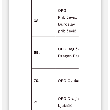
OPG
Adaptacija
Pribičević,
višenamjen
68.
Đuroslav
objekta za
pribičević
poljoprivre
Opremanje
OPG Begić-
objekta za
69.
Dragan Begić
skladištenj
meda
Adaptacija
70.
OPG Ovuka
postojećeg
objekta
OPG Dragan
Unaprjeđen
71.
Ljubišić
ovčarstva