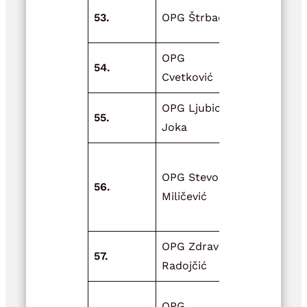
53.
OPG Štrbac
Obnova obj
OPG
Obnova
54.
Cvetković
pčelinjaka
OPG Ljubica
Plastenik z
55.
Joka
vrt
Nabava,
OPG Stevo
montaža i
56.
Miličević
postavljanj
sjenika
OPG Zdravko
57.
Plastenik z
Radojčić
Adaptacija
OPG