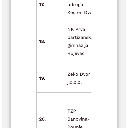
17.
udruga
pčelarima
Kesten Dvor
Općine Dvo
Kupnja
NK Prva
klimatizaci
partizanska
18.
uređaja i t
gimnazija
za prostopr
Rujevac
kluba
Unaprjeđen
Zeko Dvor
19.
obrtnog
j.d.o.o.
djelovanja
Potpora
manifestac
TZP
i izrada
20.
Banovina-
promotivni
Pounje