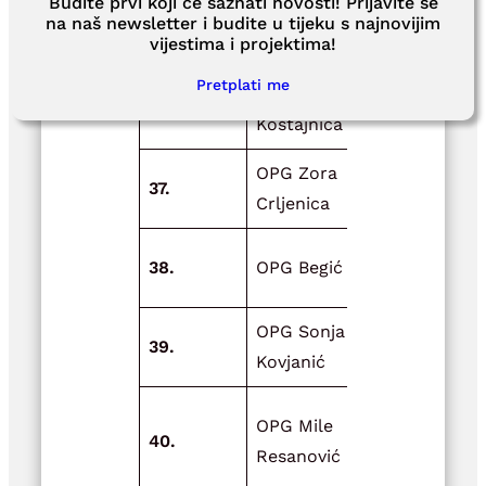
Vatrogasna
Budite prvi koji će saznati novosti! Prijavite se
na naš newsletter i budite u tijeku s najnovijim
zajednica
Podizanje r
vijestima i projektima!
36.
područja
sigurnosti 
Pretplati me
Hrvatska
Pounju
Kostajnica
OPG Zora
37.
Vrtni plast
Crljenica
38.
OPG Begić
Zlatno žito
OPG Sonja
39.
Može i lakš
Kovjanić
Unaprjeđen
OPG Mile
40.
objekata z
Resanović
proizvodnj