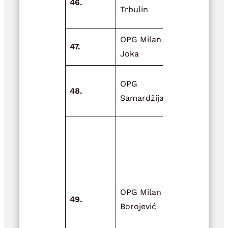
46.
zbrinjavanj
Trbulin
sijena
OPG Milan
47.
Vrtni plast
Joka
Izgradnja
OPG
48.
rashladne
Samardžija
komore (vit
Mjera 4-
Nabavka
ambalaže 
poljoprivre
prehrambe
OPG Milan
49.
proizvode 
Borojević
5-Promocija
plasman