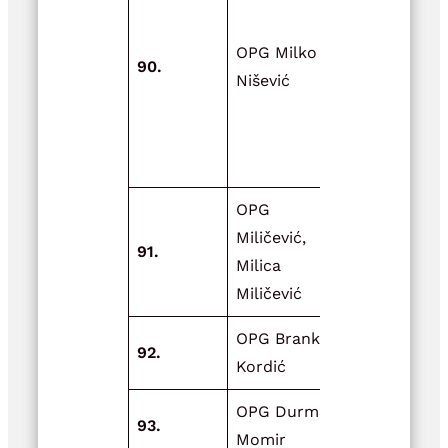
infrastrukt
OPG Milko
OPG-a Mil
90.
Nišević
Nišević
nabavom
pužnog
transporte
OPG
Adaptacija
Miličević,
91.
skladišta z
Milica
žitarice
Miličević
OPG Branka
92.
Moja oaza 
Kordić
OPG Durman
93.
Novi plaste
Momir