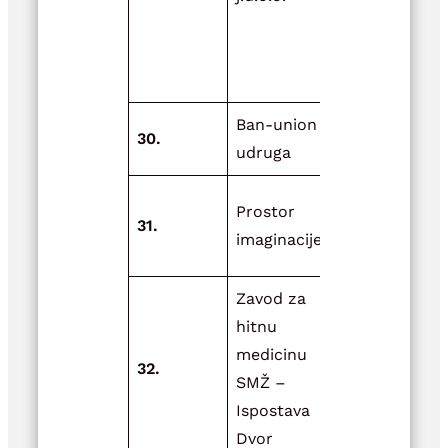
namjenjeni
prehrani lj
I.faza
Ban-union
30.
Voda je živ
udruga
Festival
Prostor
31.
lavande-Zr
imaginacije
2025.
Zavod za
hitnu
Zaštita i
medicinu
promicanje
32.
SMŽ –
zdravlja, 
Ispostava
oboljelima
Dvor