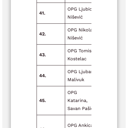
OPG Ljubica
Unaprjeđen
41.
Nišević
proizvodnj
OPG Nikola
Nikolina pol
42.
Nišević
livade
OPG Tomislav
43.
Vrtni plast
Kostelac
OPG Ljuban
Adrenalinsk
44.
Malivuk
unski biser 
OPG
Postavljanj
45.
Katarina,
plastenika 
Savan Pašić
Kvalitetno
OPG Ankica