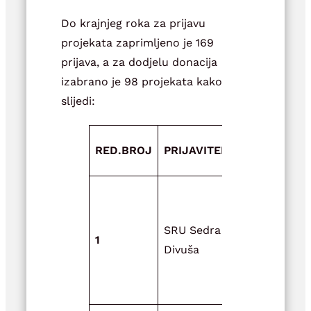
Do krajnjeg roka za prijavu
projekata zaprimljeno je 169
prijava, a za dodjelu donacija
izabrano je 98 projekata kako
slijedi:
NAZIV
RED.BROJ
PRIJAVITELJ
PROJEKTA
Zaštita i č
riječne flor
SRU Sedra
faune te
1
Divuša
promicanje
sportskog
ribolova