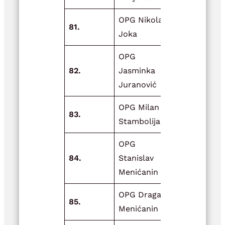
OPG Nikola
Nabava
81.
Joka
plastenika
OPG
82.
Jasminka
Vrtni plast
Juranović
OPG Milan
Prekrivanje
83.
Stambolija
objekta
OPG
Adaptacije
84.
Stanislav
zgrade za
Menićanin
skladištenj
OPG Dragan
85.
Zdravi kuta
Menićanin