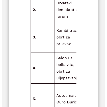
Hrvatski
Sportom d
2.
demokratski
zdravijeg ž
forum
Ulaganjem 
Kombi trade,
novu opre
3.
obrt za
do širenja
prijevoz
poslovanja
Salon La
Dobrim cil
bella vita,
4.
do savršen
obrt za
rezultata
uljepšavanje
Novom
Autolimar, vl.
opremom 
5.
Đuro Đurić
boljih radn