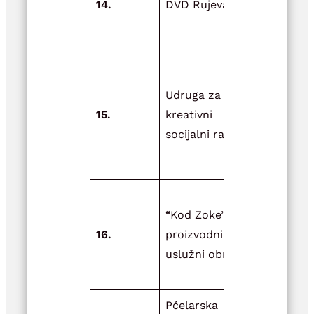
14.
DVD Rujevac
tima DVD
Rujevac
Podrška dje
riziku od
Udruga za
socijalne
15.
kreativni
isključenos
socijalni rad
području
Općine Dvo
Nabava
“Kod Zoke”
madraca z
16.
proizvodni i
uređenje
uslužni obrt
prostora u
obrtu
Pčelarska
Pomoć