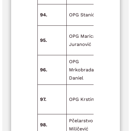
Kupnja šlji
94.
OPG Stanić
čačanska r
Nabava op
OPG Marica
95.
za pretovar
Juranović
preradu žit
OPG
Zadnji rata
96.
Mrkobrada
Općine Dvo
Daniel
Inovativnos
97.
OPG Krstinić
svijetu
stočarstva
Pčelarstvo
98.
Mimin Pčeli
Miličević