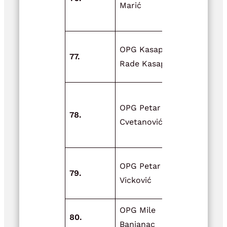
Marić
njegovo
opremanje
Adaptacija
OPG Kasap,
77.
nadstrešni
Rade Kasap
sklanjanje 
Nabava op
OPG Petar
za preradu 
78.
Cvetanović
analizu cvij
kamilice, f
Nabava
OPG Petar
79.
rasplodnih
Vicković
ovaca (šilje
OPG Mile
80.
Milin vrt
Banjanac