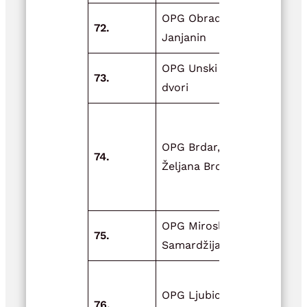
OPG Obrad
Adaptacija
72.
Janjanin
smočnice
OPG Unski
Zeleno-pla
73.
dvori
Unska raps
Nabava koš
za OPG-
OPG Brdar,
74.
proširenje
Željana Brdar
pčelinjih
zajednica
OPG Miroslav
Opremanje
75.
Samardžija
prostora
Izgradnja
OPG Ljubica
plastenika i
76.