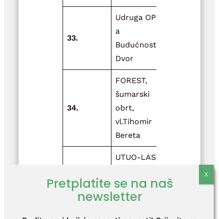
Udruga OPG-
a
Svi za jedn
33.
Budućnost
jedan za sv
Dvor
FOREST,
šumarski
Bez pravog
34.
obrt,
alata, nem
vl.Tihomir
zanata!
Bereta
UTUO-LASER
Projekt za
DATA, vl.
unaprjeđen
35.
Pretplatite se na naš
Sanja
poslovanja 
newsletter
Berberović
inovacije