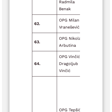
Radmila
sadnica kr
Benak
viljamovke
OPG Milan
62.
Milanov vrt
Vranešević
OPG Nikola
63.
Izvor život
Arbutina
OPG Vinčić,
Zdrav proiz
64.
Dragoljub
zdrava hra
Vinčić
Adaptacija
objekta (ha
kojoj
svakodnev
OPG Tepšić
obitavaju