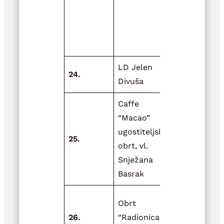
uzoraka D
SMŽ na
području
Općine Dvo
LD Jelen
Uređenje
24.
Divuša
lovačke sal
Caffe
“Macao”
ugostiteljski
Nabava peć
25.
obrt, vl.
pelet
Snježana
Basrak
Dogradnja
Obrt
objekta za
26.
“Radionica