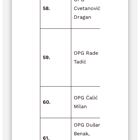
objekta za
58.
Cvetanović
smještaj hr
Dragan
životinja
Adaptacija
objekta za
OPG Rade
skladištenj
59.
Tadić
poljoprivre
prehrambe
proizvoda
Nadstrešni
OPG Ćalić
60.
ovce sa ja
Milan
za ishranu
OPG Dušan
Nabava
Benak,
ekoloških
61.