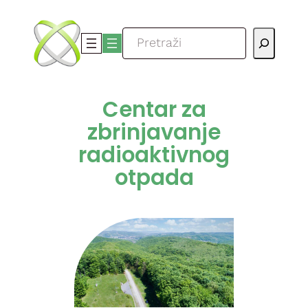
Skoči
do
Pretraga
sadržaja
Centar za
zbrinjavanje
radioaktivnog
otpada