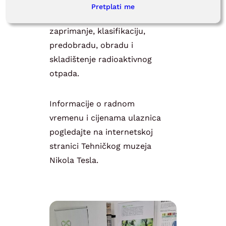
putem virtualne stvarnosti
Pretplati me
obići postrojenje za
zaprimanje, klasifikaciju,
predobradu, obradu i
skladištenje radioaktivnog
otpada.
Informacije o radnom
vremenu i cijenama ulaznica
pogledajte na internetskoj
stranici Tehničkog muzeja
Nikola Tesla.