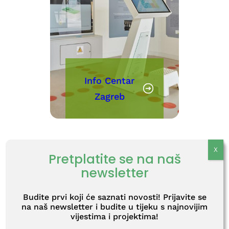
Info Centar
Zagreb
Info centar o radioaktivnom
Pretplatite se na naš
otpadu u Zagrebu nalazi se u
newsletter
Tehničkom muzeju Nikola
Tesla u Zagrebu.
Budite prvi koji će saznati novosti! Prijavite se
na naš newsletter i budite u tijeku s najnovijim
vijestima i projektima!
U našem Info centru možete