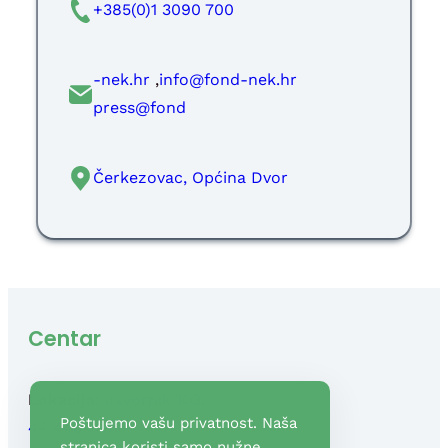
+385(0)1 3090 700
rh.ken-
,
@ofni
rh.ken-dnof
@sserp
dnof
Čerkezovac, Općina Dvor
Centar
Lokacija:
Javornik 103,
Poštujemo vašu privatnost. Naša
44 440 Dvor
stranica koristi samo nužne