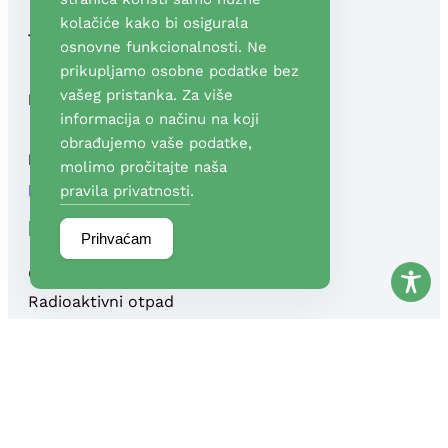
kolačiće kako bi osigurala
Telefon:
+385(0)1 3090 700
osnovne funkcionalnosti. Ne
prikupljamo osobne podatke bez
vašeg pristanka. Za više
Fax:
+385(0)1 3090 710
informacija o načinu na koji
obrađujemo vaše podatke,
Email:
info@fond-nek.hr
,
molimo pročitajte naša
press@fond-nek.hr
pravila privatnosti
.
Izbornik
Prihvaćam
Centar
Radioaktivni otpad
Programi potpore
Info centri
Kviz
Pitanja
Vijesti