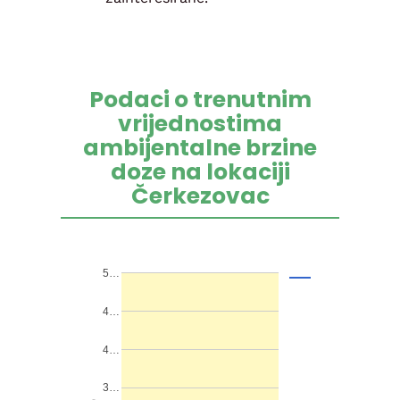
Podaci o trenutnim
vrijednostima
ambijentalne brzine
doze na lokaciji
Čerkezovac
5…
4…
4…
3…