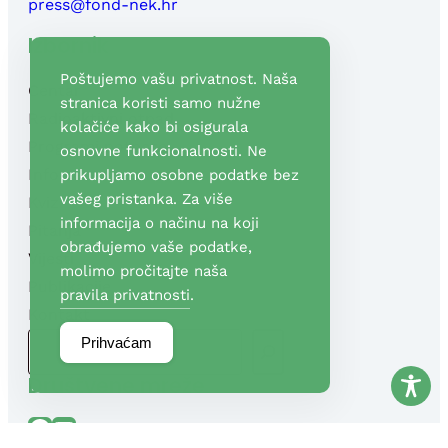
press@fond-nek.hr
Izbornik
Poštujemo vašu privatnost. Naša
Centar
stranica koristi samo nužne
Radioaktivni otpad
kolačiće kako bi osigurala
Programi potpore
osnovne funkcionalnosti. Ne
Info centri
prikupljamo osobne podatke bez
vašeg pristanka. Za više
Kviz
informacija o načinu na koji
Pitanja
obrađujemo vaše podatke,
Vijesti
molimo pročitajte naša
Publikacije
pravila privatnosti
.
Kontakt
P
Prihvaćam
R
Društvene mreže
E
T
Facebook
YouTube
R