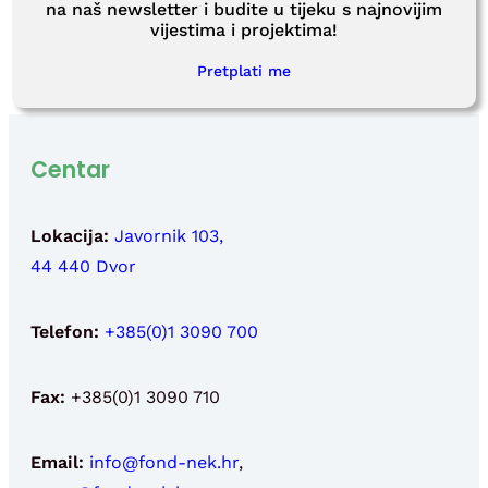
Newsletteri
na naš newsletter i budite u tijeku s najnovijim
vijestima i projektima!
Pretplati me
Centar
Lokacija:
Javornik 103,
44 440 Dvor
Telefon:
+385(0)1 3090 700
Fax:
+385(0)1 3090 710
Email:
info@fond-nek.hr
,