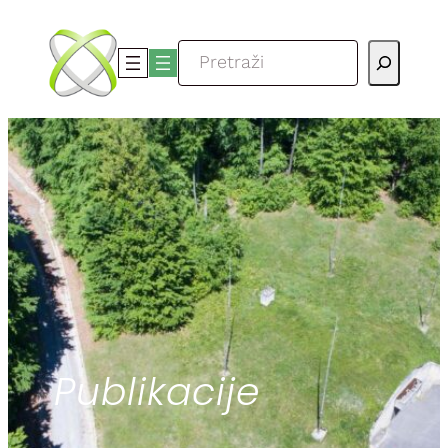
Skoči
do
Pretraga
sadržaja
Publikacije