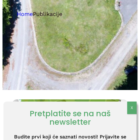
Home
Publikacije
Pretplatite se na naš
Brošure
newsletter
Budite prvi koji će saznati novosti! Prijavite se