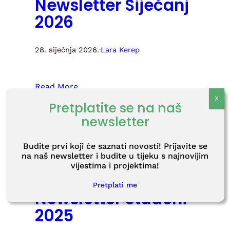
Newsletter Siječanj
2026
28. siječnja 2026.
·
Lara Kerep
Read More
Newsletter Prosinac
Pretplatite se na naš
2025
newsletter
Budite prvi koji će saznati novosti! Prijavite se
29. prosinca 2025.
·
mario.valjak
na naš newsletter i budite u tijeku s najnovijim
vijestima i projektima!
Read More
Pretplati me
Newsletter Studeni
2025