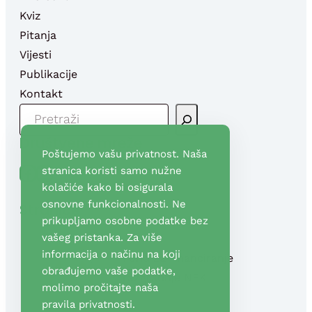
Kviz
Pitanja
Vijesti
Publikacije
Kontakt
P
R
Društvene mreže
E
Poštujemo vašu privatnost. Naša
T
Facebook
YouTube
stranica koristi samo nužne
R
kolačiće kako bi osigurala
A
osnovne funkcionalnosti. Ne
Stranice
G
prikupljamo osobne podatke bez
A
vašeg pristanka. Za više
informacija o načinu na koji
Fond za financiranje
obrađujemo vaše podatke,
razgradnje NEK
molimo pročitajte naša
pravila privatnosti
.