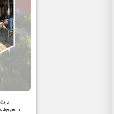
ečaju
dijeljenih