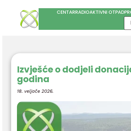
Skoči
CENTAR
RADIOAKTIVNI OTPAD
PR
do
Pre
sadržaja
Izvješće o dodjeli donaci
godina
18. veljače 2026.