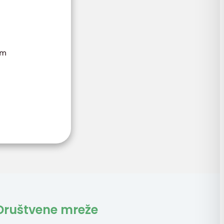
em
Društvene mreže