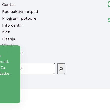
Faceb
Centar
Radioaktivni otpad
Programi potpore
Info centri
Kviz
Pitanja
Vijesti
Publikacije
o
Kontakt
osti.
P
 Za
R
datke,
E
T
R
A
G
A