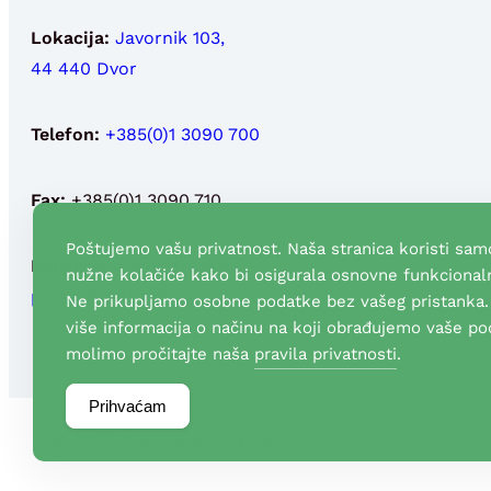
Lokacija:
Javornik 103,
44 440 Dvor
Telefon:
+385(0)1 3090 700
Fax:
+385(0)1 3090 710
Poštujemo vašu privatnost. Naša stranica koristi sam
Email:
info@fond-nek.hr
,
nužne kolačiće kako bi osigurala osnovne funkcionaln
press@fond-nek.hr
Ne prikupljamo osobne podatke bez vašeg pristanka.
više informacija o načinu na koji obrađujemo vaše po
molimo pročitajte naša
pravila privatnosti
.
Prihvaćam
© 2025. Sva prava pridržana.