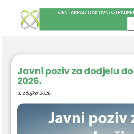
Skoči
CENTAR
RADIOAKTIVNI OTPAD
PR
do
Pre
sadržaja
Javni poziv za dodjelu d
2026.
3. ožujka 2026.