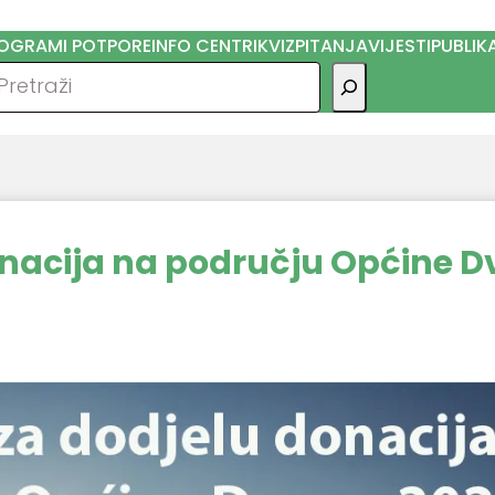
OGRAMI POTPORE
INFO CENTRI
KVIZ
PITANJA
VIJESTI
PUBLIK
traga
onacija na području Općine D