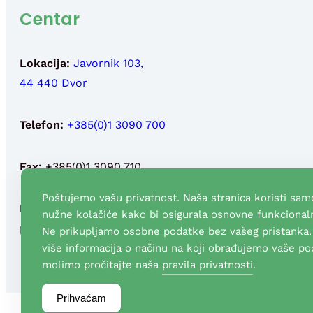
Centar
Lokacija:
Javornik 103,
44 440 Dvor
Telefon:
+385(0)1 3090 700
Fax:
+385(0)1 3090 710
Poštujemo vašu privatnost. Naša stranica koristi sam
Email:
info@fond-nek.hr
,
nužne kolačiće kako bi osigurala osnovne funkcionaln
press@fond-nek.hr
Ne prikupljamo osobne podatke bez vašeg pristanka.
više informacija o načinu na koji obrađujemo vaše po
molimo pročitajte naša
pravila privatnosti
.
Prihvaćam