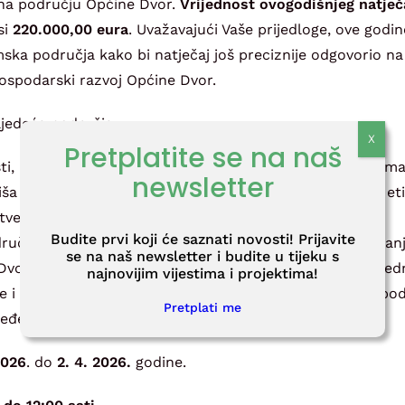
na području Općine Dvor.
Vrijednost ovogodišnjeg natječ
si
220.000,00 eura
. Uvažavajući Vaše prijedloge, ove godi
amska područja kako bi natječaj još preciznije odgovorio na
gospodarski razvoj Općine Dvor.
ljedeća područja:
Pretplatite se na naš
i, kulture i kulturne baštine, odgoja i obrazovanja, hum
newsletter
liša i drugih općekorisnih projekata s ciljem promicanja eti
tvenoj zajednici na području Općine Dvor,
Budite prvi koji će saznati novosti! Prijavite
ručja i agroturizma, olakšavanje pristupa tržištu, potican
se na naš newsletter i budite u tijeku s
Dvor, stvaranje nove mogućnosti za plasman poljoprivred
najnovijim vijestima i projektima!
je i u konačnici pomoć obiteljskim poljoprivrednim gospo
Pretplati me
ređenje postojećeg prostora življenja.
2026
. do
2. 4. 2026.
godine.