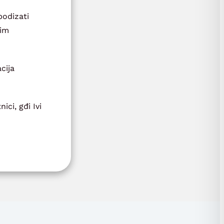
podizati
kim
cija
ci, gđi Ivi