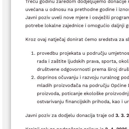
Treću godinu zaredom dodjeljujemo donacije 
uvećana u odnosu na prethodne godine i izno
Javni poziv uveli nove mjere i osvježili progr
potrebe lokalne zajednice i omogućio daljnji 
Kroz ovaj natječaj donirat ćemo sredstva za s
provedbu projekata u području umjetnost
rada i zaštite ljudskih prava, sporta, oko
društvene odgovornosti prema široj druš
doprinos očuvanju i razvoju ruralnog pod
mladih proizvođača na području Općine 
proizvoda, poticanje ekološke proizvodn
ostvarivanju financijskih prihoda, kao i u
Javni poziv za dodjelu donacija traje od
3. 3. 