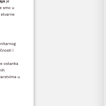
aja
je
ne smo u
 stvarne
anitarnog
čnosti i
je ostanka
nih
darstvima u