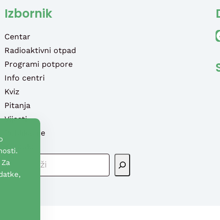
Izbornik
Faceb
Centar
Radioaktivni otpad
Programi potpore
Info centri
Kviz
Pitanja
Vijesti
Publikacije
o
Kontakt
osti.
P
 Za
R
datke,
E
T
R
A