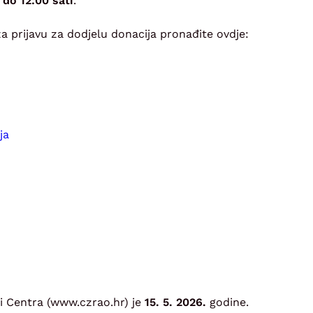
 do 12:00 sati
.
a prijavu za dodjelu donacija pronađite ovdje:
ja
i Centra (www.czrao.hr) je
15. 5. 2026.
godine.