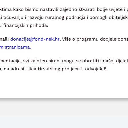
tima kako bismo nastavili zajedno stvarati bolje uvjete i 
eli očuvanju i razvoju ruralnog područja i pomogli obiteljs
 financijskih prihoda.
mail:
@ejicanod
rh.ken-dnof
. Više o programu dodjele dona
m stranicama.
acije, svi zainteresirani mogu se obratiti i našoj djelatni
 na adresi Ulica Hrvatskog proljeća I. odvojak 8.