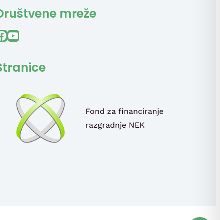
Društvene mreže
ook
YouTube
Stranice
Fond za financiranje
razgradnje NEK