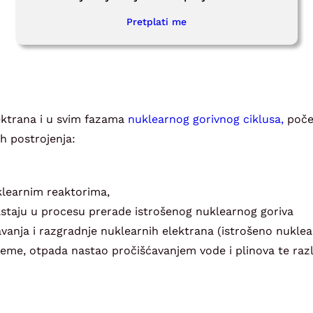
Pretplati me
ektrana i u svim fazama
nuklearnog gorivnog ciklusa,
poče
h postrojenja:
klearnim reaktorima,
 nastaju u procesu prerade istrošenog nuklearnog goriva
anja i razgradnje nuklearnih elektrana (istrošeno nuklea
reme, otpada nastao pročišćavanjem vode i plinova te razl