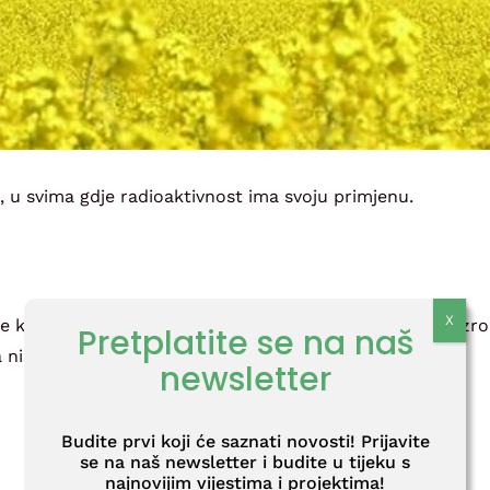
 u svima gdje radioaktivnost ima svoju primjenu.
e korištenja ugljena, prirodnog plina i fosfatnih ruda uzr
Pretplatite se na naš
a nisko radioaktivnog materijala)
newsletter
Budite prvi koji će saznati novosti! Prijavite
se na naš newsletter i budite u tijeku s
najnovijim vijestima i projektima!