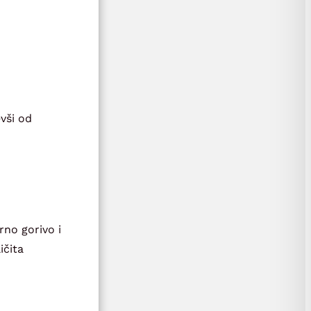
vši od
rno gorivo i
ičita