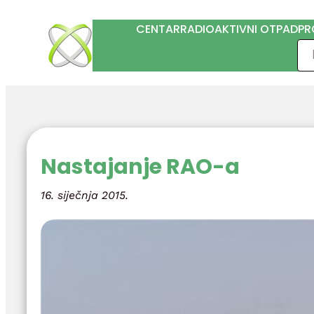
Skoči
CENTAR
RADIOAKTIVNI OTPAD
PR
do
Pre
sadržaja
Nastajanje RAO-a
16. siječnja 2015.