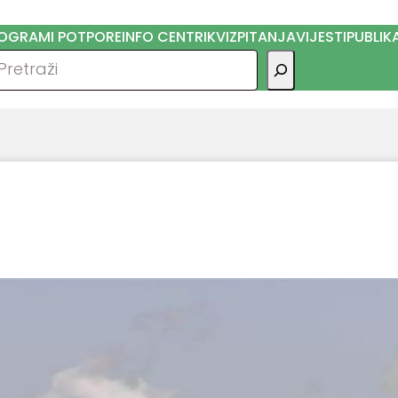
OGRAMI POTPORE
INFO CENTRI
KVIZ
PITANJA
VIJESTI
PUBLIK
traga