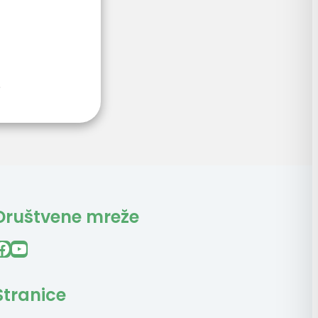
.
Društvene mreže
ook
YouTube
Stranice