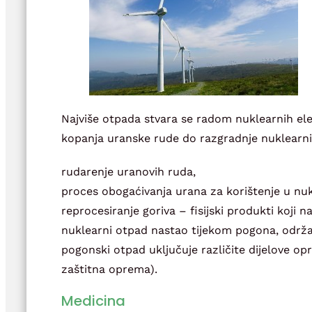
Najviše otpada stvara se radom nuklearnih el
kopanja uranske rude do razgradnje nuklearni
rudarenje uranovih ruda,
proces obogaćivanja urana za korištenje u nu
reprocesiranje goriva – fisijski produkti koji
nuklearni otpad nastao tijekom pogona, održav
pogonski otpad uključuje različite dijelove op
zaštitna oprema).
Medicina