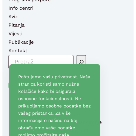
Info centri
Kviz
Pitanja
Vijesti
Publikacije
Kontakt
P
R
Društvene mreže
E
Poštujemo vašu privatnost. Naša
T
Facebook
YouTube
stranica koristi samo nužne
R
kolačiće kako bi osigurala
A
osnovne funkcionalnosti. Ne
Stranice
G
prikupljamo osobne podatke bez
A
vašeg pristanka. Za više
informacija o načinu na koji
Fond za financiranje
obrađujemo vaše podatke,
razgradnje NEK
molimo pročitajte naša