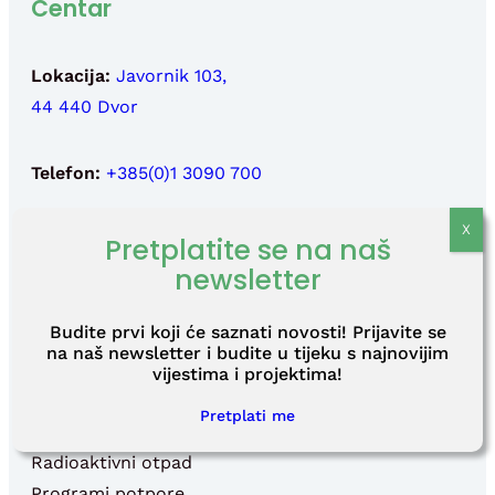
Centar
Lokacija:
Javornik 103,
44 440 Dvor
Telefon:
+385(0)1 3090 700
Fax:
+385(0)1 3090 710
Pretplatite se na naš
newsletter
Email:
info@fond-nek.hr
,
Budite prvi koji će saznati novosti! Prijavite se
press@fond-nek.hr
na naš newsletter i budite u tijeku s najnovijim
vijestima i projektima!
Izbornik
Pretplati me
Centar
Radioaktivni otpad
Programi potpore