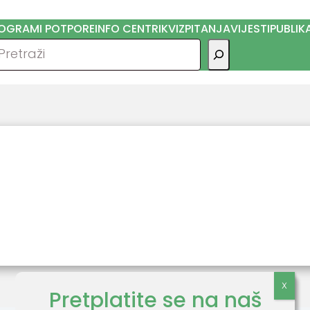
OGRAMI POTPORE
INFO CENTRI
KVIZ
PITANJA
VIJESTI
PUBLIK
traga
Pretplatite se na naš