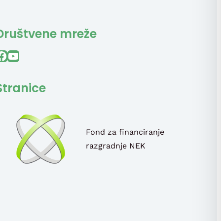
Društvene mreže
ook
YouTube
Stranice
Fond za financiranje
razgradnje NEK