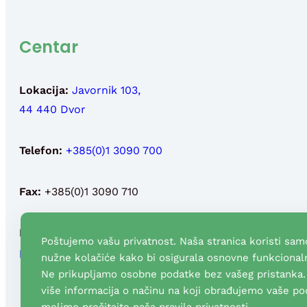
Centar
Lokacija:
Javornik 103,
44 440 Dvor
Telefon:
+385(0)1 3090 700
Fax:
+385(0)1 3090 710
Email:
info@fond-nek.hr
,
Poštujemo vašu privatnost. Naša stranica koristi sam
press@fond-nek.hr
nužne kolačiće kako bi osigurala osnovne funkcionaln
Ne prikupljamo osobne podatke bez vašeg pristanka.
više informacija o načinu na koji obrađujemo vaše po