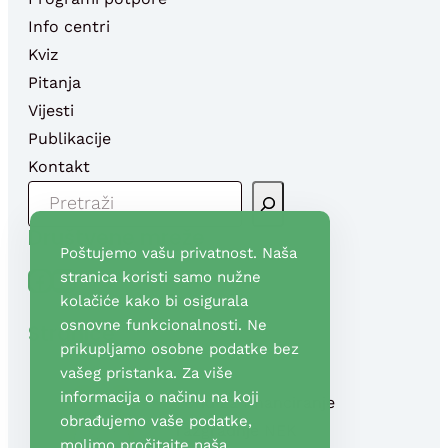
Info centri
Kviz
Pitanja
Vijesti
Publikacije
Kontakt
P
R
Društvene mreže
E
Poštujemo vašu privatnost. Naša
T
Facebook
YouTube
stranica koristi samo nužne
R
kolačiće kako bi osigurala
A
osnovne funkcionalnosti. Ne
Stranice
G
prikupljamo osobne podatke bez
A
vašeg pristanka. Za više
informacija o načinu na koji
Fond za financiranje
obrađujemo vaše podatke,
razgradnje NEK
molimo pročitajte naša