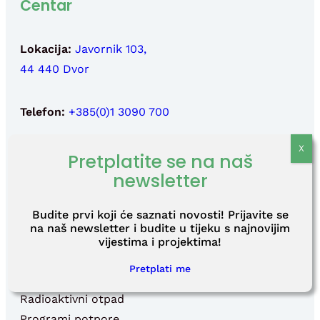
Centar
Lokacija:
Javornik 103,
44 440 Dvor
Telefon:
+385(0)1 3090 700
Fax:
+385(0)1 3090 710
Pretplatite se na naš
newsletter
Email:
info@fond-nek.hr
,
Budite prvi koji će saznati novosti! Prijavite se
press@fond-nek.hr
na naš newsletter i budite u tijeku s najnovijim
vijestima i projektima!
Izbornik
Pretplati me
Centar
Radioaktivni otpad
Programi potpore