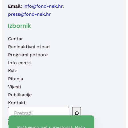
Email:
info@fond-nek.hr
,
press@fond-nek.hr
Izbornik
Centar
Radioaktivni otpad
Programi potpore
Info centri
Kviz
Pitanja
Vijesti
Publikacije
Kontakt
P
R
Društvene mreže
E
Poštujemo vašu privatnost. Naša