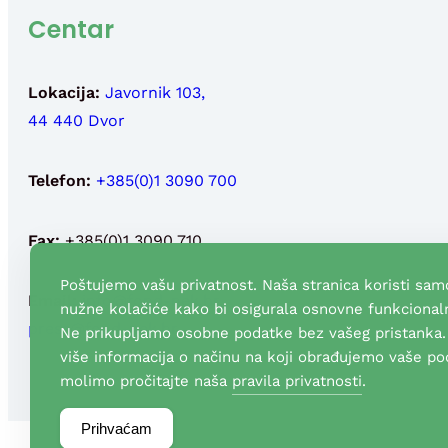
Centar
Lokacija:
Javornik 103,
44 440 Dvor
Telefon:
+385(0)1 3090 700
Fax:
+385(0)1 3090 710
Poštujemo vašu privatnost. Naša stranica koristi sam
Email:
info@fond-nek.hr
,
nužne kolačiće kako bi osigurala osnovne funkcionaln
press@fond-nek.hr
Ne prikupljamo osobne podatke bez vašeg pristanka.
više informacija o načinu na koji obrađujemo vaše po
molimo pročitajte naša
pravila privatnosti
.
Prihvaćam