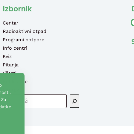
Izbornik
Faceb
Centar
Radioaktivni otpad
Programi potpore
Info centri
Kviz
Pitanja
Vijesti
Publikacije
o
Kontakt
osti.
P
 Za
R
datke,
E
T
R
A