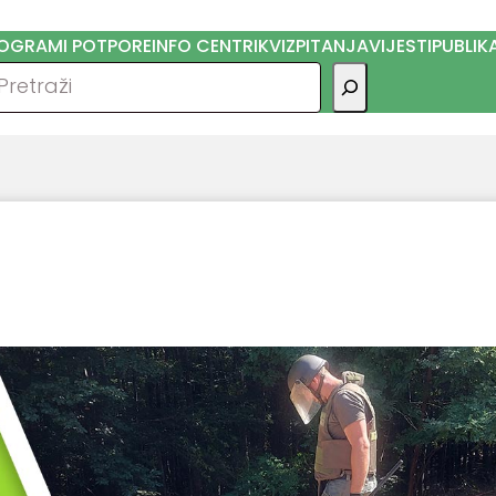
OGRAMI POTPORE
INFO CENTRI
KVIZ
PITANJA
VIJESTI
PUBLIK
traga