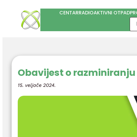
Skoči
CENTAR
RADIOAKTIVNI OTPAD
PR
do
Pre
sadržaja
Obavijest o razminiranju
15. veljače 2024.