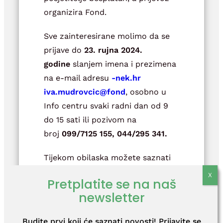
organizira Fond.
Sve zainteresirane molimo da se
prijave do
23. rujna 2024.
godine
slanjem imena i prezimena
na e-mail adresu
rh.ken-
@cicvordum.avi
dnof
, osobno u
Info centru svaki radni dan od 9
do 15 sati ili pozivom na
broj
099/7125 155, 044/295 341.
Tijekom obilaska možete saznati
sve što vas zanima vezano uz tijek
Pretplatite se na naš
uspostave Centra za zbrinjavanje
newsletter
radioaktivnog otpada, te obići
lokaciju Čerkezovac.
Budite prvi koji će saznati novosti! Prijavite se