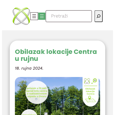
Skoči
do
Pretraga
sadržaja
Obilazak lokacije Centra
u rujnu
18. rujna 2024.