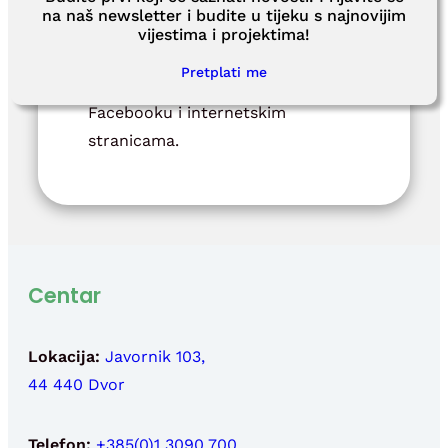
na naš newsletter i budite u tijeku s najnovijim
Obilaske organiziramo svaki zadnji
vijestima i projektima!
tjedan u mjesecu, a točne termine
Pretplati me
obilazaka objavljujemo na našem
Facebooku i internetskim
stranicama.
Centar
Lokacija:
Javornik 103,
44 440 Dvor
Telefon:
+385(0)1 3090 700