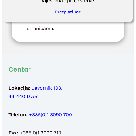
vijestima i projektima!
mjesecu, a točne termine
obilazaka objavljujemo na našem
Pretplati me
Facebooku i internetskim
stranicama.
Centar
Lokacija:
Javornik 103,
44 440 Dvor
Telefon:
+385(0)1 3090 700
Fax:
+385(0)1 3090 710