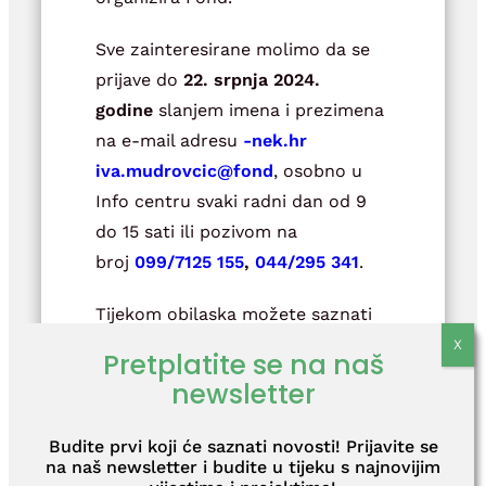
Sve zainteresirane molimo da se
prijave do
22. srpnja 2024.
godine
slanjem imena i prezimena
na e-mail adresu
rh.ken-
@cicvordum.avi
dnof
, osobno u
Info centru svaki radni dan od 9
do 15 sati ili pozivom na
broj
099/7125 155
,
044/295 341
.
Tijekom obilaska možete saznati
sve što vas zanima vezano uz tijek
Pretplatite se na naš
uspostave Centra za zbrinjavanje
newsletter
radioaktivnog otpada, te obići
lokaciju Čerkezovac. Obilaske
Budite prvi koji će saznati novosti! Prijavite se
organiziramo svaki zadnji tjedan u
na naš newsletter i budite u tijeku s najnovijim