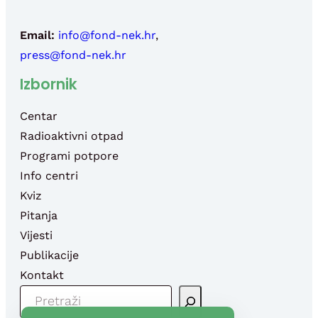
Email:
info@fond-nek.hr
,
press@fond-nek.hr
Izbornik
Centar
Radioaktivni otpad
Programi potpore
Info centri
Kviz
Pitanja
Vijesti
Publikacije
Kontakt
P
R