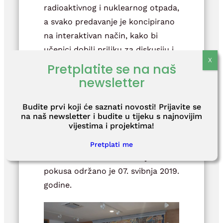
radioaktivnog i nuklearnog otpada,
a svako predavanje je koncipirano
na interaktivan način, kako bi
učenici dobili priliku za diskusiju i
postavljanje pitanja koja ih
Pretplatite se na naš
zanimaju.
newsletter
U narednom tjednu izložba je
Budite prvi koji će saznati novosti! Prijavite se
preseljena u
Hrvatski dom Glina
, a
na naš newsletter i budite u tijeku s najnovijim
vijestima i projektima!
predavanje namijenjeno
osnovnoškolcima s istom
Pretplati me
tematikom i nizom zanimljivih
pokusa održano je 07. svibnja 2019.
godine.