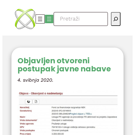
Skoči
do
Pretraga
sadržaja
Objavljen otvoreni
postupak javne nabave
4. svibnja 2020.