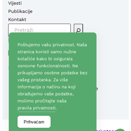
Vijesti
Publikacije
Kontakt
P
R
Društvene mreže
E
Poštujemo vašu privatnost. Naša
T
Facebook
YouTube
stranica koristi samo nužne
R
kolačiće kako bi osigurala
A
osnovne funkcionalnosti. Ne
Stranice
G
prikupljamo osobne podatke bez
A
vašeg pristanka. Za više
informacija o načinu na koji
Fond za financiranje
obrađujemo vaše podatke,
razgradnje NEK
molimo pročitajte naša
pravila privatnosti
.
Prihvaćam