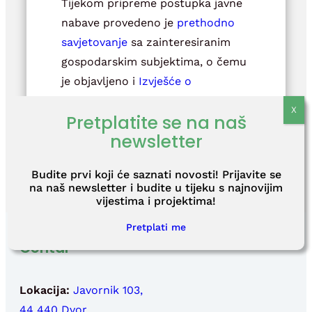
Tijekom pripreme postupka javne
nabave provedeno je
prethodno
savjetovanje
sa zainteresiranim
gospodarskim subjektima, o čemu
je objavljeno i
Izvješće o
prethodnim savjetovanjima.
Pretplatite se na naš
Krajnji rok za dostavu ponuda je
newsletter
15. lipnja 2020. godine u 10,00 sati.
Budite prvi koji će saznati novosti! Prijavite se
na naš newsletter i budite u tijeku s najnovijim
vijestima i projektima!
Pretplati me
Centar
Lokacija:
Javornik 103,
44 440 Dvor