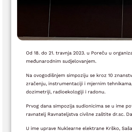
Od 18. do 21. travnja 2023. u Poreču u organiza
međunarodnim sudjelovanjem.
Na ovogodišnjem simpoziju se kroz 10 znanstv
zračenju, instrumentaciji i mjernim tehnikama,
dozimetriji, radioekologiji i radonu.
Prvog dana simpozija sudionicima se u ime pot
ravnatelj Ravnateljstva civilne zaštite dr.sc. D
U ime uprave Nuklearne elektrane Krško, Saš