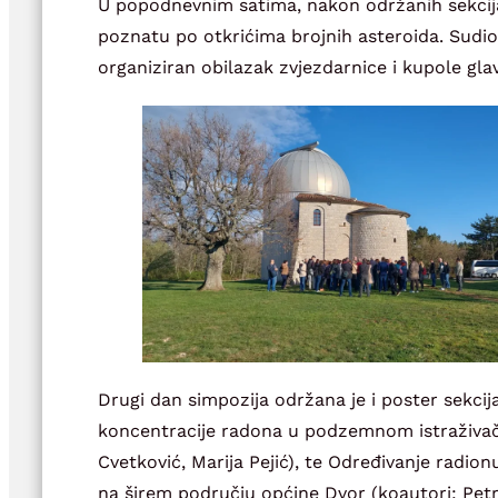
U popodnevnim satima, nakon održanih sekcija
poznatu po otkrićima brojnih asteroida. Sudio
organiziran obilazak zvjezdarnice i kupole gl
Drugi dan simpozija održana je i poster sekcij
koncentracije radona u podzemnom istraživačk
Cvetković, Marija Pejić), te Određivanje radio
na širem području općine Dvor (koautori: Petra