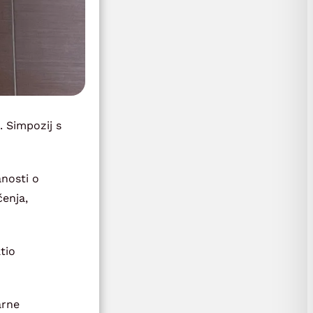
. Simpozij s
nosti o
čenja,
tio
arne