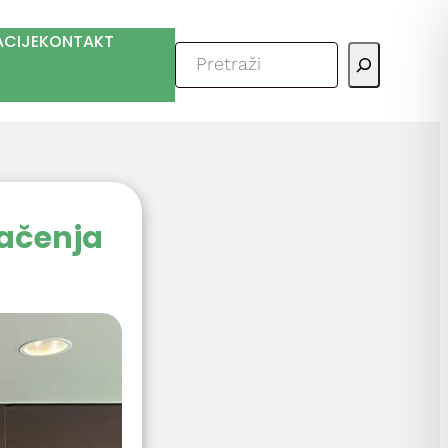
ACIJE
KONTAKT
Pretraga
račenja