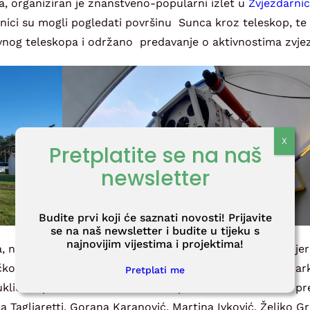
, organiziran je znanstveno-popularni izlet u
Zvjezdarnic
nici su mogli pogledati površinu Sunca kroz teleskop, te 
avnog teleskopa i održano predavanje o aktivnostima zvje
Pretplatite se na naš
newsletter
Budite prvi koji će saznati novosti! Prijavite
se na naš newsletter i budite u tijeku s
najnovijim vijestima i projektima!
a, na kojoj je Fond sudjelovao s dva postera na temu: Mjer
om objektu (koautori: Galla Uroić, Želimir Veinović, Mar
Pretplati me
nuklida u površinskim i vodama za piće te atmosferskim pr
 Tagliaretti, Gorana Karanović, Martina Ivković, Željko G