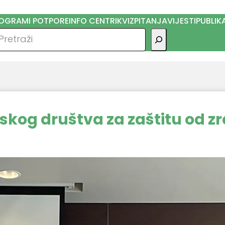
OGRAMI POTPORE
INFO CENTRI
KVIZ
PITANJA
VIJESTI
PUBLIK
traga
tskog društva za zaštitu od z