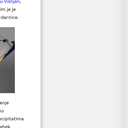
u Višnjan
,
im je je
zdarnice.
enje
ko
ecipitatima
rahek,