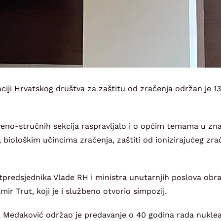
ciji Hrvatskog društva za zaštitu od zračenja održan je 13
eno-stručnih sekcija raspravljalo i o općim temama u zna
 biološkim učincima zračenja, zaštiti od ionizirajućeg zra
predsjednika Vlade RH i ministra unutarnjih poslova obra
amir Trut, koji je i službeno otvorio simpozij.
a Medaković održao je predavanje o 40 godina rada nukle