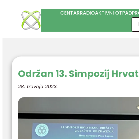
Skoči
CENTAR
RADIOAKTIVNI OTPAD
PR
do
Pre
sadržaja
Održan 13. Simpozij Hrva
28. travnja 2023.