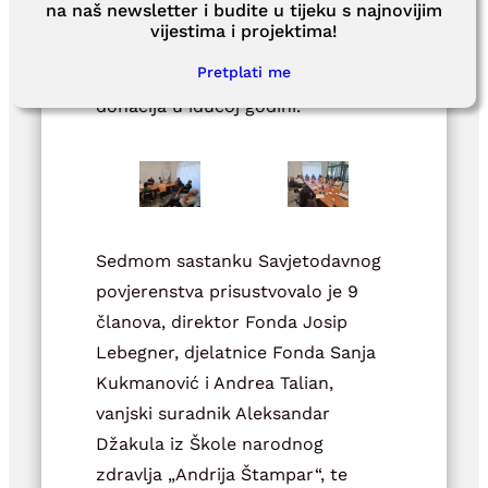
na naš newsletter i budite u tijeku s najnovijim
dojmove o provedenom natječaju i
vijestima i projektima!
rezultatima, kao i prijedloge koji bi
Pretplati me
se mogli uvrstiti u projekt dodjele
donacija u idućoj godini.
Sedmom sastanku Savjetodavnog
povjerenstva prisustvovalo je 9
članova, direktor Fonda Josip
Lebegner, djelatnice Fonda Sanja
Kukmanović i Andrea Talian,
vanjski suradnik Aleksandar
Džakula iz Škole narodnog
zdravlja „Andrija Štampar“, te