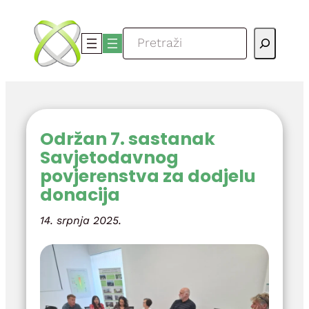
Skoči
do
Pretraga
sadržaja
Održan 7. sastanak
Savjetodavnog
povjerenstva za dodjelu
donacija
14. srpnja 2025.