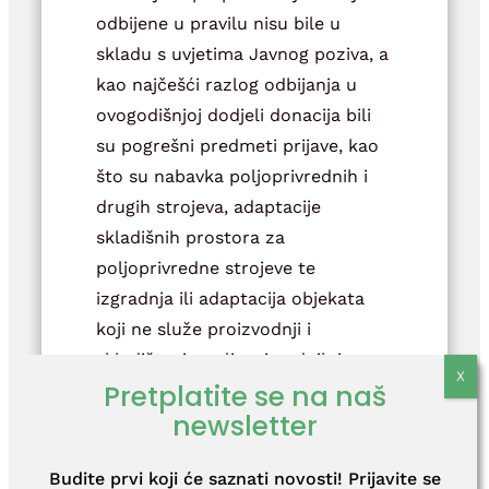
odbijene u pravilu nisu bile u
skladu s uvjetima Javnog poziva, a
kao najčešći razlog odbijanja u
ovogodišnjoj dodjeli donacija bili
su pogrešni predmeti prijave, kao
što su nabavka poljoprivrednih i
drugih strojeva, adaptacije
skladišnih prostora za
poljoprivredne strojeve te
izgradnja ili adaptacija objekata
koji ne služe proizvodnji i
skladištenju poljoprivrednih i
Pretplatite se na naš
prehrambenih proizvoda.
newsletter
Članovi Savjetodavnog
povjerenstva iznijeli su svoje
Budite prvi koji će saznati novosti! Prijavite se