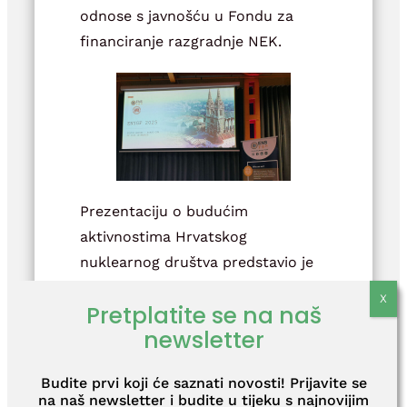
odnose s javnošću u Fondu za
financiranje razgradnje NEK.
Prezentaciju o budućim
aktivnostima Hrvatskog
nuklearnog društva predstavio je
predsjednik Mreže mlade
Pretplatite se na naš
generacije HND-a Ivo Žarković,
newsletter
inženjer u odjelu Proizvodnje NE
Krško.
Budite prvi koji će saznati novosti! Prijavite se
na naš newsletter i budite u tijeku s najnovijim