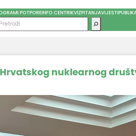
OGRAMI POTPORE
INFO CENTRI
KVIZ
PITANJA
VIJESTI
PUBLIK
traga
a Hrvatskog nuklearnog druš