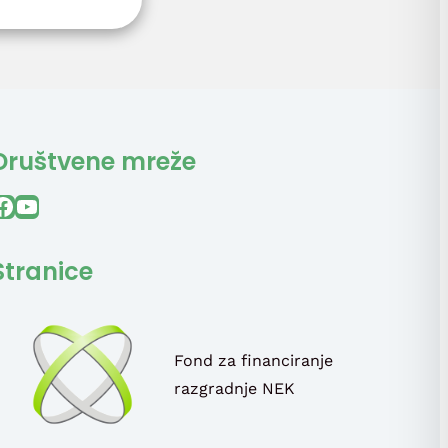
Društvene mreže
ook
YouTube
Stranice
Fond za financiranje
razgradnje NEK