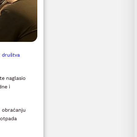
 društva
te naglasio
dne i
m obraćanju
g otpada