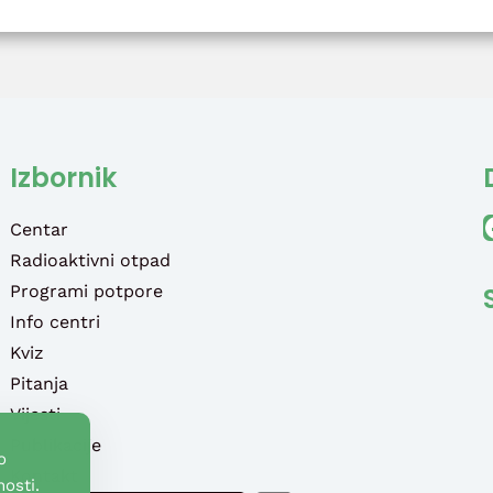
Izbornik
Faceb
Centar
Radioaktivni otpad
Programi potpore
Info centri
Kviz
Pitanja
Vijesti
Publikacije
o
Kontakt
osti.