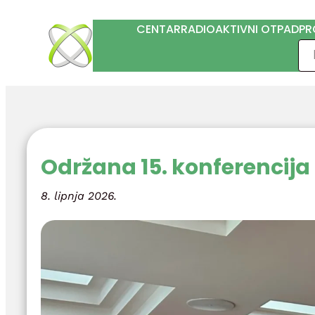
Skoči
CENTAR
RADIOAKTIVNI OTPAD
PR
do
Pre
sadržaja
Održana 15. konferencij
8. lipnja 2026.