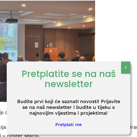
Pretplatite se na naš
newsletter
Budite prvi koji će saznati novosti! Prijavite
se na naš newsletter i budite u tijeku s
ip Lebegner, direktor Fonda
najnovijim vijestima i projektima!
Pretplati me
ija na temu zbrinjavanja radioaktivnog otpada i informiran
u poster sekciji.