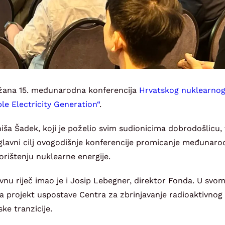
održana 15. međunarodna konferencija
Hrvatskog nuklearnog
le Electricity Generation“
.
iša Šadek, koji je poželio svim sudionicima dobrodošlicu, 
 glavni cilj ovogodišnje konferencije promicanje međunaro
orištenju nuklearne energije.
nu riječ imao je i Josip Lebegner, direktor Fonda. U svo
 za projekt uspostave Centra za zbrinjavanje radioaktivno
ke tranzicije.