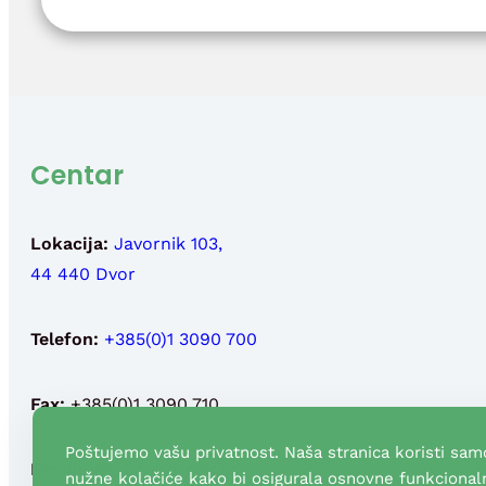
Centar
Lokacija:
Javornik 103,
44 440 Dvor
Telefon:
+385(0)1 3090 700
Fax:
+385(0)1 3090 710
Poštujemo vašu privatnost. Naša stranica koristi sam
Email:
info@fond-nek.hr
,
nužne kolačiće kako bi osigurala osnovne funkcionaln