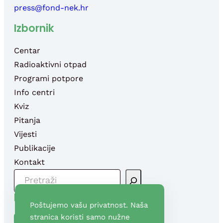
press@fond-nek.hr
Izbornik
Centar
Radioaktivni otpad
Programi potpore
Info centri
Kviz
Pitanja
Vijesti
Publikacije
Kontakt
P
R
Društvene mreže
E
Poštujemo vašu privatnost. Naša
T
Facebook
YouTube
stranica koristi samo nužne
R