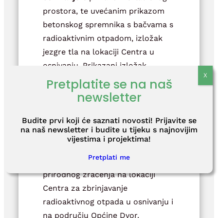
prostora, te uvećanim prikazom
betonskog spremnika s bačvama s
radioaktivnim otpadom, izložak
jezgre tla na lokaciji Centra u
osnivanju. Prikazani izložak
posjetiteljima će dati uvid u sastav
Pretplatite se na naš
tla do 198 metara dubine na
newsletter
mjestu budućeg skladišta, te
objašnjenje o sastavu tla u
Budite prvi koji će saznati novosti! Prijavite se
na naš newsletter i budite u tijeku s najnovijim
pojedinim slojevima. Posjetitelji će
vijestima i projektima!
u Info centru moći pratiti podatke
Pretplati me
o vrijednostima brzine doze
prirodnog zračenja na lokaciji
Centra za zbrinjavanje
radioaktivnog otpada u osnivanju i
na području Općine Dvor.