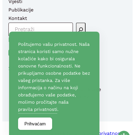
Vijesti
Publikacije
Kontakt
P
R
Društvene mreže
E
Poštujemo vašu privatnost. Naša
T
Facebook
YouTube
stranica koristi samo nužne
R
kolačiće kako bi osigurala
A
osnovne funkcionalnosti. Ne
Stranice
G
prikupljamo osobne podatke bez
A
vašeg pristanka. Za više
informacija o načinu na koji
Fond za financiranje
obrađujemo vaše podatke,
razgradnje NEK
molimo pročitajte naša
pravila privatnosti
.
Prihvaćam
© 2025. Sva prava pridržana.
Pravila privatnosti