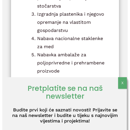
stočarstva
Izgradnja plastenika i njegovo
opremanje na vlastitom
gospodarstvu
Nabava nacionalne staklenke
za med
Nabavka ambalaže za
poljoprivredne i prehrambene
proizvode
Promocija i plasman
Pretplatite se na naš
poljoprivrednih proizvoda na
newsletter
tržište
Razvoj agroturizma na
Budite prvi koji će saznati novosti! Prijavite se
području Općine Dvor
na naš newsletter i budite u tijeku s najnovijim
vijestima i projektima!
Dokumentaciju potrebnu za