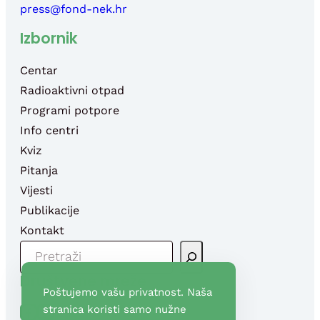
press@fond-nek.hr
Izbornik
Centar
Radioaktivni otpad
Programi potpore
Info centri
Kviz
Pitanja
Vijesti
Publikacije
Kontakt
P
R
Društvene mreže
E
Poštujemo vašu privatnost. Naša
T
Facebook
YouTube
stranica koristi samo nužne
R