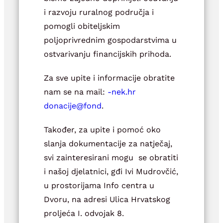
i razvoju ruralnog područja i
pomogli obiteljskim
poljoprivrednim gospodarstvima u
ostvarivanju financijskih prihoda.
Za sve upite i informacije obratite
nam se na mail:
rh.ken-
@ejicanod
dnof
.
Također, za upite i pomoć oko
slanja dokumentacije za natječaj,
svi zainteresirani mogu se obratiti
i našoj djelatnici, gđi Ivi Mudrovčić,
u prostorijama Info centra u
Dvoru, na adresi Ulica Hrvatskog
proljeća I. odvojak 8.