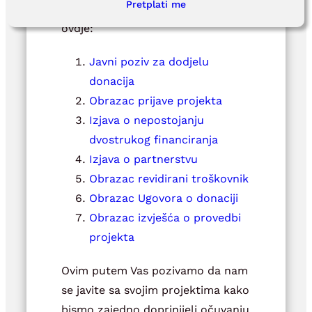
Pretplati me
prijavu na Javni poziv pronađite
ovdje:
Javni poziv za dodjelu
donacija
Obrazac prijave projekta
Izjava o nepostojanju
dvostrukog financiranja
Izjava o partnerstvu
Obrazac revidirani troškovnik
Obrazac Ugovora o donaciji
Obrazac izvješća o provedbi
projekta
Ovim putem Vas pozivamo da nam
se javite sa svojim projektima kako
bismo zajedno doprinijeli očuvanju