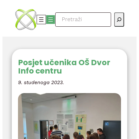
Skoči
do
Pretraga
sadržaja
Posjet učenika OŠ Dvor
Info centru
9. studenoga 2023.