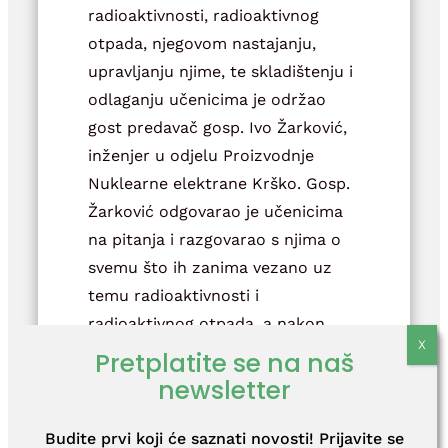
radioaktivnosti, radioaktivnog
otpada, njegovom nastajanju,
upravljanju njime, te skladištenju i
odlaganju učenicima je održao
gost predavač gosp. Ivo Žarković,
inženjer u odjelu Proizvodnje
Nuklearne elektrane Krško. Gosp.
Žarković odgovarao je učenicima
na pitanja i razgovarao s njima o
svemu što ih zanima vezano uz
temu radioaktivnosti i
radioaktivnog otpada, a nakon
predavanja učenici su obišli sve
Pretplatite se na naš
sadržaje u Info centru uz stručno
newsletter
vodstvo.
Budite prvi koji će saznati novosti! Prijavite se