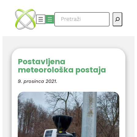
Skoči
do
Pretraga
sadržaja
Postavljena
meteorološka postaja
9. prosinca 2021.