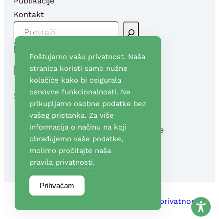
Publikacije
Kontakt
P
R
Društvene mreže
E
Poštujemo vašu privatnost. Naša
T
Facebook
YouTube
stranica koristi samo nužne
R
kolačiće kako bi osigurala
A
osnovne funkcionalnosti. Ne
Stranice
G
prikupljamo osobne podatke bez
A
vašeg pristanka. Za više
informacija o načinu na koji
Fond za financiranje
obrađujemo vaše podatke,
razgradnje NEK
molimo pročitajte naša
pravila privatnosti
.
Prihvaćam
© 2025. Sva prava pridržana.
Pravila privatnosti