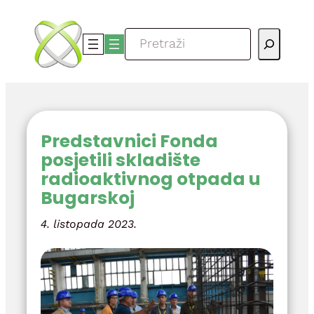
Skoči
do
Pretraga
sadržaja
Predstavnici Fonda
posjetili skladište
radioaktivnog otpada u
Bugarskoj
4. listopada 2023.