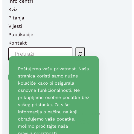
Info centri
Kviz
Pitanja
Vijesti
Publikacije
Kontakt
P
R
Društvene mreže
E
Poštujemo vašu privatnost. Naša
T
Facebook
YouTube
stranica koristi samo nužne
R
kolačiće kako bi osigurala
A
osnovne funkcionalnosti. Ne
Stranice
G
prikupljamo osobne podatke bez
A
vašeg pristanka. Za više
informacija o načinu na koji
Fond za financiranje
obrađujemo vaše podatke,
razgradnje NEK
molimo pročitajte naša
pravila privatnosti
.