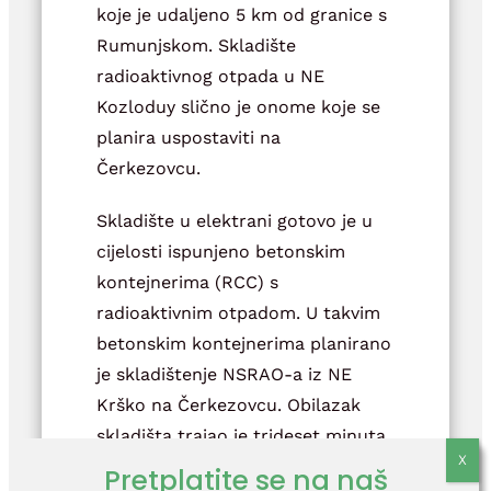
koje je udaljeno 5 km od granice s
Rumunjskom. Skladište
radioaktivnog otpada u NE
Kozloduy slično je onome koje se
planira uspostaviti na
Čerkezovcu.
Skladište u elektrani gotovo je u
cijelosti ispunjeno betonskim
kontejnerima (RCC) s
radioaktivnim otpadom. U takvim
betonskim kontejnerima planirano
je skladištenje NSRAO-a iz NE
Krško na Čerkezovcu. Obilazak
skladišta trajao je trideset minuta
prilikom čega dozimetri nisu
Pretplatite se na naš