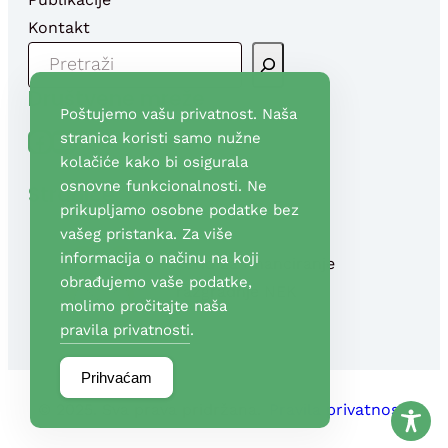
Kontakt
P
R
Društvene mreže
E
Poštujemo vašu privatnost. Naša
T
Facebook
YouTube
stranica koristi samo nužne
R
kolačiće kako bi osigurala
A
osnovne funkcionalnosti. Ne
Stranice
G
prikupljamo osobne podatke bez
A
vašeg pristanka. Za više
informacija o načinu na koji
Fond za financiranje
obrađujemo vaše podatke,
razgradnje NEK
molimo pročitajte naša
pravila privatnosti
.
Prihvaćam
© 2025. Sva prava pridržana.
Pravila privatnosti