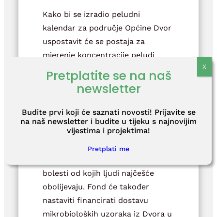
Kako bi se izradio peludni
kalendar za područje Općine Dvor
uspostavit će se postaja za
mjerenje koncentracije peludi
alergogenih biljaka. Zavod će
Pretplatite se na naš
stanovništvo o izmjerenim
newsletter
koncentracijama peludi informirati
i putem svojih stranica.
Budite prvi koji će saznati novosti! Prijavite se
na naš newsletter i budite u tijeku s najnovijim
vijestima i projektima!
Zavod će nastaviti pratiti
zdravstvene pokazatelje na
Pretplati me
području Općine Dvor kao što su
bolesti od kojih ljudi najčešće
obolijevaju. Fond će također
nastaviti financirati dostavu
mikrobioloških uzoraka iz Dvora u