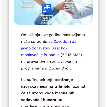
Od svibnja ove godine nastavljamo
našu suradnju sa
Zavodom za
javno zdravstvo Sisačko-
moslavačke županije
(ZZJZ SMŽ)
na preventivnim zdravstvenim
programima u Općini Dvor.
Uz sufinanciranje
testiranje
uzoraka mesa na trihinelu
, uzimat
će se
uzorci vode iz lokalnih
vodovoda i bunara
radi
utvrđivanja mikrobiološke