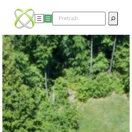
Skoči
do
Pretraga
sadržaja