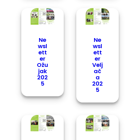
Ne
Ne
wsl
wsl
ett
ett
er
er
Velj
Ožu
ač
jak
a
202
202
5
5