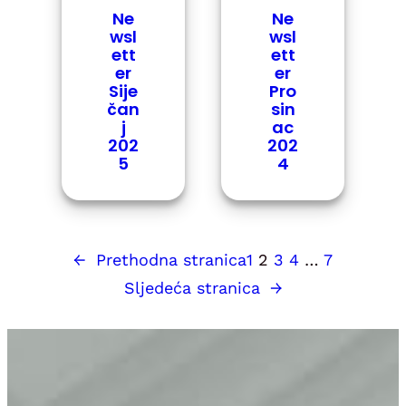
Ne
Ne
wsl
wsl
ett
ett
er
er
Pro
Sije
sin
čan
ac
j
202
202
4
5
←
Prethodna stranica
1
2
3
4
…
7
Sljedeća stranica
→