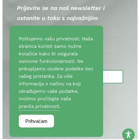
Prijavite se na naš newsletter i
ostanite u toku s najvažnijim
informacijama i edukativnim
sadržajem.
Poštujemo vašu privatnost. Naša
stranica koristi samo nužne
kolačiće kako bi osigurala
osnovne funkcionalnosti. Ne
E-mail adresa:
prikupljamo osobne podatke bez
vašeg pristanka. Za više
informacija o načinu na koji
obrađujemo vaše podatke,
molimo pročitajte naša
pravila privatnosti
.
Prihvaćam