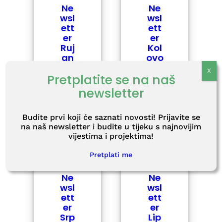
Ne
Ne
wsl
wsl
ett
ett
er
er
Kol
Ruj
ovo
an
z
202
202
Pretplatite se na naš
5
5
newsletter
Budite prvi koji će saznati novosti! Prijavite se
na naš newsletter i budite u tijeku s najnovijim
vijestima i projektima!
Pretplati me
Ne
Ne
wsl
wsl
ett
ett
er
er
Srp
Lip