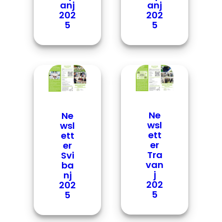
anj
anj
202
202
5
5
Ne
Ne
wsl
wsl
ett
ett
er
er
Tra
Svi
van
ba
j
nj
202
202
5
5