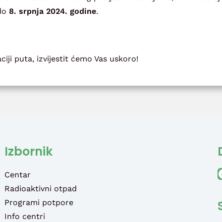
 do
8. srpnja 2024. godine
.
iji puta, izvijestit ćemo Vas uskoro!
Izbornik
Faceb
Centar
Radioaktivni otpad
Programi potpore
Info centri