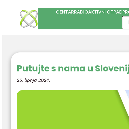
Skoči
CENTAR
RADIOAKTIVNI OTPAD
PR
do
Pre
sadržaja
Putujte s nama u Sloveni
25. lipnja 2024.