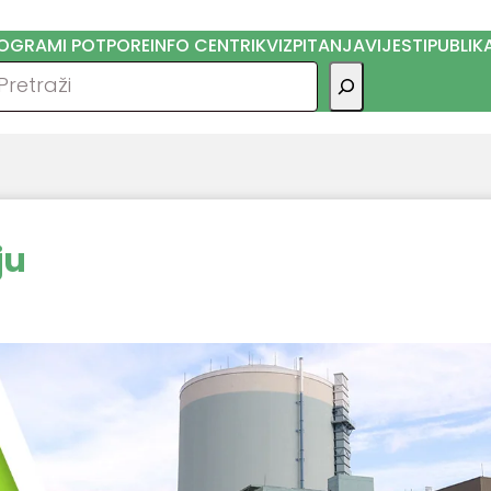
OGRAMI POTPORE
INFO CENTRI
KVIZ
PITANJA
VIJESTI
PUBLIK
traga
ju