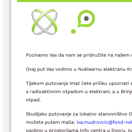
Pozivamo Vas da nam se pridružite na našem
Ovaj put Vas vodimo u Nuklearnu elektranu Kršk
Tijekom putovanja imat ćete priliku upoznati
s radioaktivnim otpadom u elektrani, a u Brinju 
otpad.
Studijsko putovanje za lokalno stanovništvo 
možete putem maila:
@cicvordum.avi
rh.ken-
osobno u prostorijama Info centra u Dvoru, na 