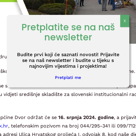
Pretplatite se na naš
newsletter
Budite prvi koji će saznati novosti! Prijavite
 drugom ovogodišnjem studijskom putovanju!
se na naš newsletter i budite u tijeku s
najnovijim vijestima i projektima!
o i skladište radioaktivnog otpada Brinje kraj Ljubljane.
Pretplati me
 se s radom Nuklearne elektrane Krško i načinima postupa
vidjeti središnje skladište za slovenski institucionalni ra
Općine Dvor održat će se
16. srpnja 2024. godine
, a prijavi
dnof
, telefonskim pozivom na broj 044/295-341 ili 099/7125-
adresi Ulica Hrvatskog proljeća I. odvojak 8, kod naše dje