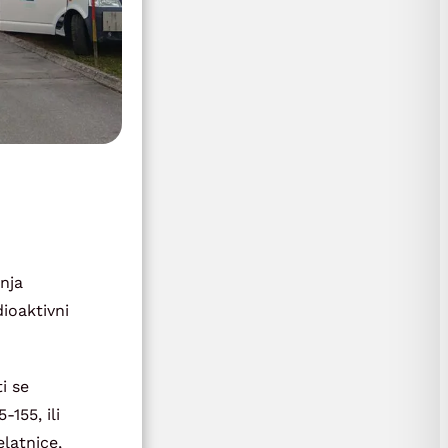
nja
dioaktivni
ti se
155, ili
latnice,