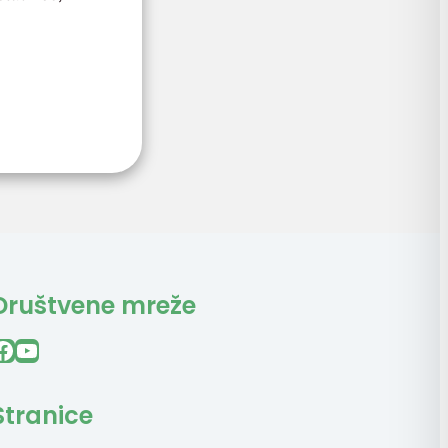
Društvene mreže
ook
YouTube
Stranice