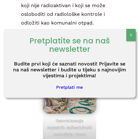
koji nije radioaktivan i koji se može
osloboditi od radiološke kontrole i
odložiti kao komunalni otpad.
Radioaktivni se otpad razvrstava ovisno
Pretplatite se na naš
o svojstvima na radioaktivni otpad za
newsletter
površinsko, podzemno ili duboko
odlaganje.
Budite prvi koji će saznati novosti! Prijavite se
na naš newsletter i budite u tijeku s najnovijim
vijestima i projektima!
Pretplati me
Razvrstavanje
otpadnih radioaktivnih
materijala, izvor: