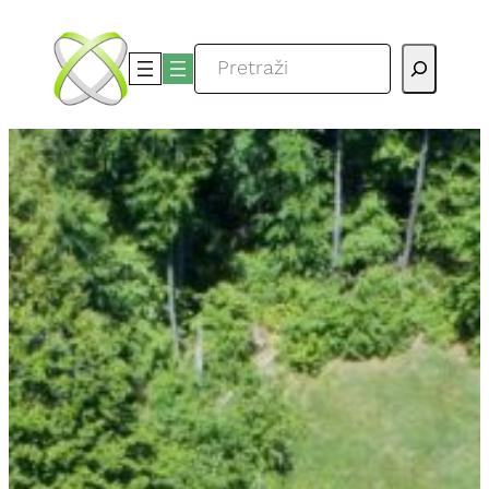
Skoči
do
Pretraga
sadržaja