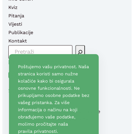
Kviz
Pitanja
Vijesti
Publikacije
Kontakt
P
R
Društvene mreže
E
Poštujemo vašu privatnost. Naša
T
Facebook
YouTube
stranica koristi samo nužne
R
kolačiće kako bi osigurala
A
osnovne funkcionalnosti. Ne
Stranice
G
prikupljamo osobne podatke bez
A
vašeg pristanka. Za više
informacija o načinu na koji
Fond za financiranje
obrađujemo vaše podatke,
razgradnje NEK
molimo pročitajte naša
pravila privatnosti
.