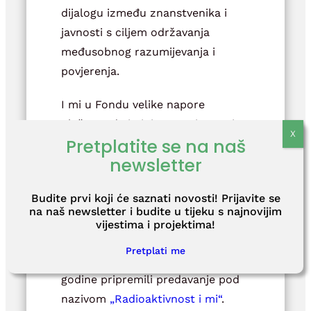
dijalogu između znanstvenika i
javnosti s ciljem održavanja
međusobnog razumijevanja i
povjerenja.
I mi u Fondu velike napore
ulažemo da istinite, provjerene i
Pretplatite se na naš
točne informacije budu dostupne
newsletter
javnosti. Koliko god je to težak
posao zbog velike količine
Budite prvi koji će saznati novosti! Prijavite se
neprovjerenih i senzacionalističkih
na naš newsletter i budite u tijeku s najnovijim
informacija, izuzetno je važno
vijestima i projektima!
pružati informacije koje su
Pretplati me
vjerodostojne. Zato smo ove
godine pripremili predavanje pod
nazivom
„Radioaktivnost i mi“
.