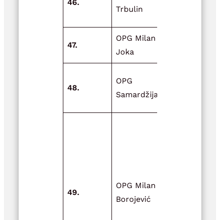
46.
zbrinjavanj
Trbulin
sijena
OPG Milan
47.
Vrtni plast
Joka
Izgradnja
OPG
48.
rashladne
Samardžija
komore (vit
Mjera 4-
Nabavka
ambalaže 
poljoprivre
prehrambe
OPG Milan
49.
proizvode 
Borojević
5-Promocija
plasman