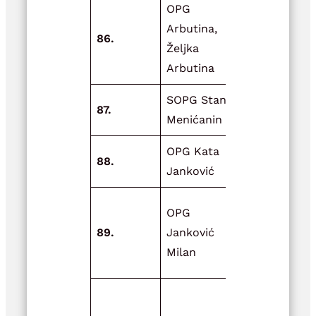
OPG
Arbutina,
ApiOaza O
86.
Željka
Arbutina-II
Arbutina
SOPG Stana
87.
Debela ovc
Menićanin
OPG Kata
Sjemenka 
88.
Janković
svaki dan
Zdrava hra
OPG
zdrav čovje
89.
Janković
Zdrav čovje
Milan
sretan čovj
Unaprjeđen
skladišne