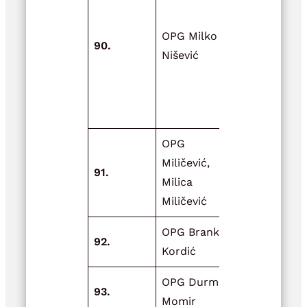
infrastrukt
OPG Milko
OPG-a Mil
90.
Nišević
Nišević
nabavom
pužnog
transporte
OPG
Adaptacija
Miličević,
91.
skladišta z
Milica
žitarice
Miličević
OPG Branka
92.
Moja oaza 
Kordić
OPG Durman
93.
Novi plaste
Momir