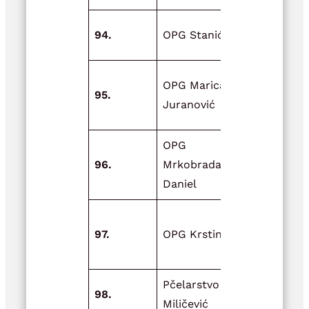
Kupnja šlji
94.
OPG Stanić
čačanska r
Nabava op
OPG Marica
95.
za pretovar
Juranović
preradu žit
OPG
Zadnji rata
96.
Mrkobrada
Općine Dvo
Daniel
Inovativnos
97.
OPG Krstinić
svijetu
stočarstva
Pčelarstvo
98.
Mimin Pčeli
Miličević