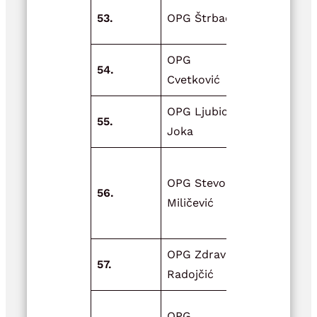
53.
OPG Štrbac
Obnova obj
OPG
Obnova
54.
Cvetković
pčelinjaka
OPG Ljubica
Plastenik z
55.
Joka
vrt
Nabava,
OPG Stevo
montaža i
56.
Miličević
postavljanj
sjenika
OPG Zdravko
57.
Plastenik z
Radojčić
Adaptacija
OPG