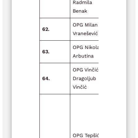
Radmila
sadnica kr
Benak
viljamovke
OPG Milan
62.
Milanov vrt
Vranešević
OPG Nikola
63.
Izvor život
Arbutina
OPG Vinčić,
Zdrav proiz
64.
Dragoljub
zdrava hra
Vinčić
Adaptacija
objekta (ha
kojoj
svakodnev
OPG Tepšić
obitavaju