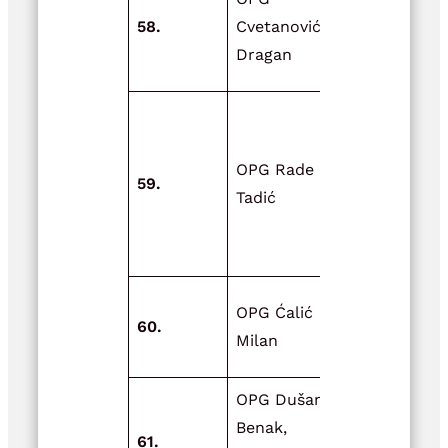
objekta za
58.
Cvetanović
smještaj hr
Dragan
životinja
Adaptacija
objekta za
OPG Rade
skladištenj
59.
Tadić
poljoprivre
prehrambe
proizvoda
Nadstrešni
OPG Ćalić
60.
ovce sa ja
Milan
za ishranu
OPG Dušan
Nabava
Benak,
ekoloških
61.