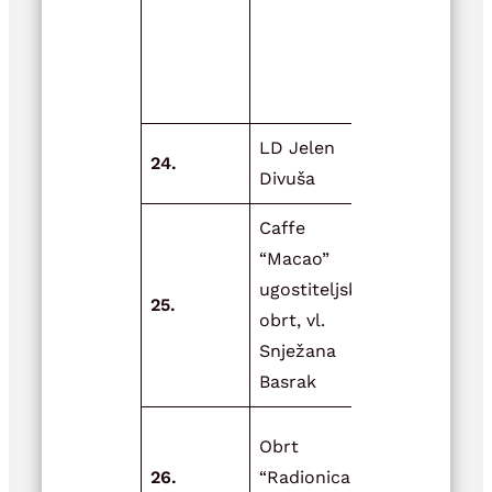
uzoraka D
SMŽ na
području
Općine Dvo
LD Jelen
Uređenje
24.
Divuša
lovačke sal
Caffe
“Macao”
ugostiteljski
Nabava peć
25.
obrt, vl.
pelet
Snježana
Basrak
Dogradnja
Obrt
objekta za
26.
“Radionica