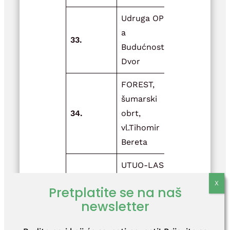
Udruga OPG-
a
Svi za jedn
33.
Budućnost
jedan za sv
Dvor
FOREST,
šumarski
Bez pravog
34.
obrt,
alata, nem
vl.Tihomir
zanata!
Bereta
UTUO-LASER
Projekt za
DATA, vl.
unaprjeđen
35.
Pretplatite se na naš
Sanja
poslovanja 
newsletter
Berberović
inovacije