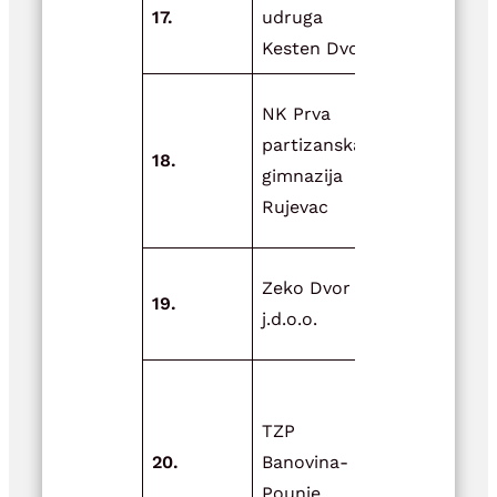
17.
udruga
pčelarima
Kesten Dvor
Općine Dvo
Kupnja
NK Prva
klimatizaci
partizanska
18.
uređaja i t
gimnazija
za prostopr
Rujevac
kluba
Unaprjeđen
Zeko Dvor
19.
obrtnog
j.d.o.o.
djelovanja
Potpora
manifestac
TZP
i izrada
20.
Banovina-
promotivni
Pounje