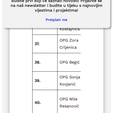
Vatrogasna
Budite prvi koji će saznati novosti! Prijavite se
na naš newsletter i budite u tijeku s najnovijim
zajednica
Podizanje r
vijestima i projektima!
36.
područja
sigurnosti 
Pretplati me
Hrvatska
Pounju
Kostajnica
OPG Zora
37.
Vrtni plast
Crljenica
38.
OPG Begić
Zlatno žito
OPG Sonja
39.
Može i lakš
Kovjanić
Unaprjeđen
OPG Mile
40.
objekata z
Resanović
proizvodnj