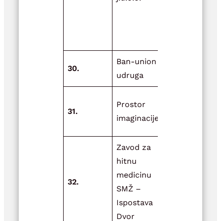
namjenjeni
prehrani lj
I.faza
Ban-union
30.
Voda je živ
udruga
Festival
Prostor
31.
lavande-Zr
imaginacije
2025.
Zavod za
hitnu
Zaštita i
medicinu
promicanje
32.
SMŽ –
zdravlja, 
Ispostava
oboljelima
Dvor