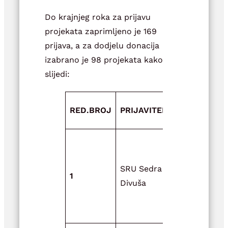
Do krajnjeg roka za prijavu
projekata zaprimljeno je 169
prijava, a za dodjelu donacija
izabrano je 98 projekata kako
slijedi:
NAZIV
RED.BROJ
PRIJAVITELJ
PROJEKTA
Zaštita i č
riječne flor
SRU Sedra
faune te
1
Divuša
promicanje
sportskog
ribolova