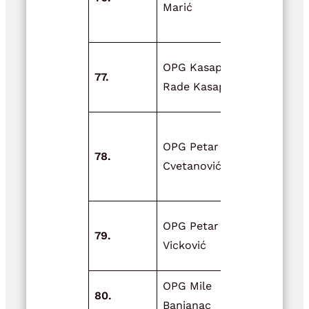
Marić
njegovo
opremanje
Adaptacija
OPG Kasap,
77.
nadstrešni
Rade Kasap
sklanjanje 
Nabava op
OPG Petar
za preradu 
78.
Cvetanović
analizu cvij
kamilice, f
Nabava
OPG Petar
79.
rasplodnih
Vicković
ovaca (šilje
OPG Mile
80.
Milin vrt
Banjanac