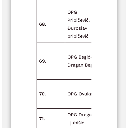
OPG
Adaptacija
Pribičević,
višenamjen
68.
Đuroslav
objekta za
pribičević
poljoprivre
Opremanje
OPG Begić-
objekta za
69.
Dragan Begić
skladištenj
meda
Adaptacija
70.
OPG Ovuka
postojećeg
objekta
OPG Dragan
Unaprjeđen
71.
Ljubišić
ovčarstva