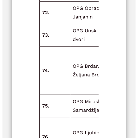
OPG Obrad
Adaptacija
72.
Janjanin
smočnice
OPG Unski
Zeleno-pla
73.
dvori
Unska raps
Nabava koš
za OPG-
OPG Brdar,
74.
proširenje
Željana Brdar
pčelinjih
zajednica
OPG Miroslav
Opremanje
75.
Samardžija
prostora
Izgradnja
OPG Ljubica
plastenika i
76.