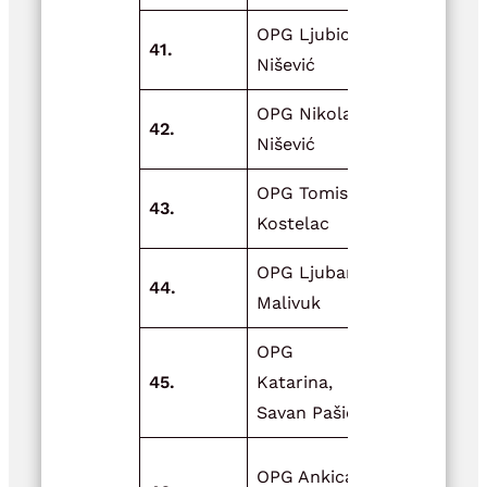
OPG Ljubica
Unaprjeđen
41.
Nišević
proizvodnj
OPG Nikola
Nikolina pol
42.
Nišević
livade
OPG Tomislav
43.
Vrtni plast
Kostelac
OPG Ljuban
Adrenalinsk
44.
Malivuk
unski biser 
OPG
Postavljanj
45.
Katarina,
plastenika 
Savan Pašić
Kvalitetno
OPG Ankica