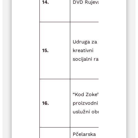
14.
DVD Rujevac
tima DVD
Rujevac
Podrška dje
riziku od
Udruga za
socijalne
15.
kreativni
isključenos
socijalni rad
području
Općine Dvo
Nabava
“Kod Zoke”
madraca z
16.
proizvodni i
uređenje
uslužni obrt
prostora u
obrtu
Pčelarska
Pomoć