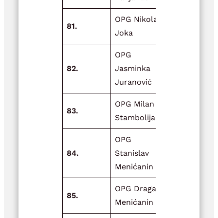
OPG Nikola
Nabava
81.
Joka
plastenika
OPG
82.
Jasminka
Vrtni plast
Juranović
OPG Milan
Prekrivanje
83.
Stambolija
objekta
OPG
Adaptacije
84.
Stanislav
zgrade za
Menićanin
skladištenj
OPG Dragan
85.
Zdravi kuta
Menićanin