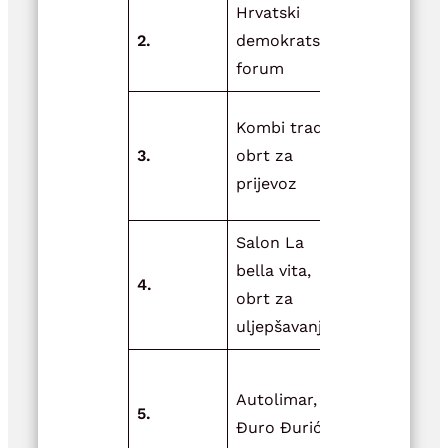
Hrvatski
Sportom d
2.
demokratski
zdravijeg ž
forum
Ulaganjem 
Kombi trade,
novu opre
3.
obrt za
do širenja
prijevoz
poslovanja
Salon La
Dobrim cil
bella vita,
4.
do savršen
obrt za
rezultata
uljepšavanje
Novom
Autolimar, vl.
opremom 
5.
Đuro Đurić
boljih radn