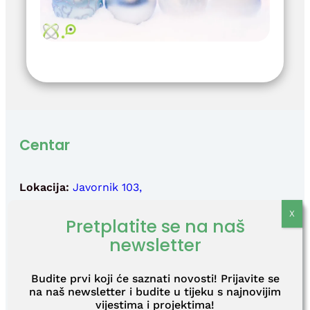
Centar
Lokacija:
Javornik 103,
44 440 Dvor
Pretplatite se na naš
newsletter
Telefon:
+385(0)1 3090 700
Budite prvi koji će saznati novosti! Prijavite se
Fax:
+385(0)1 3090 710
na naš newsletter i budite u tijeku s najnovijim
vijestima i projektima!