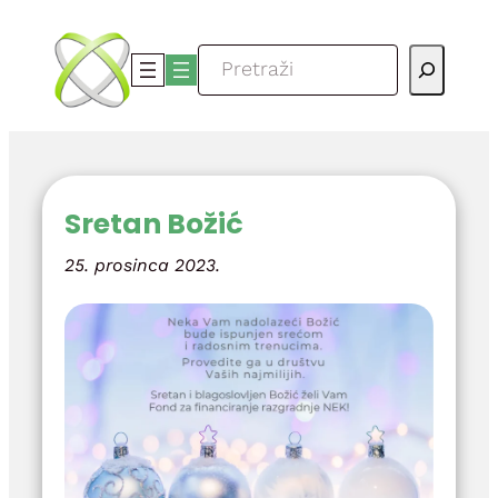
Skoči
do
Pretraga
sadržaja
Sretan Božić
25. prosinca 2023.