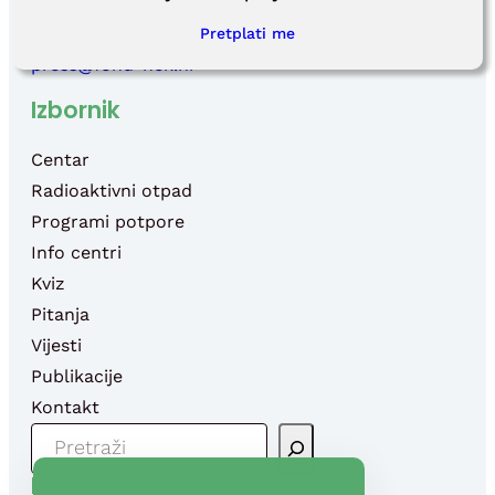
Email:
info@fond-nek.hr
,
Pretplati me
press@fond-nek.hr
Izbornik
Centar
Radioaktivni otpad
Programi potpore
Info centri
Kviz
Pitanja
Vijesti
Publikacije
Kontakt
P
R
Društvene mreže
E