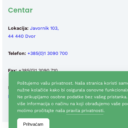
Centar
Lokacija:
Javornik 103,
44 440 Dvor
Telefon:
+385(0)1 3090 700
Fax:
+385(0)1 3090 710
Poštujemo vašu privatnost. Naša stranica koristi sam
Email:
info@fond-nek.hr
,
nužne kolačiće kako bi osigurala osnovne funkcionaln
press@fond-nek.hr
Ne prikupljamo osobne podatke bez vašeg pristanka.
više informacija o načinu na koji obrađujemo vaše po
molimo pročitajte naša
pravila privatnosti
.
Prihvaćam