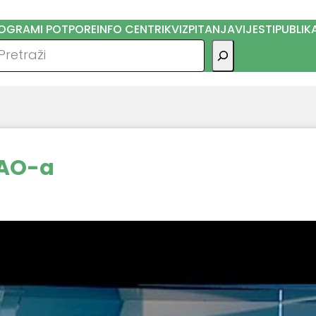
OGRAMI POTPORE
INFO CENTRI
KVIZ
PITANJA
VIJESTI
PUBLIK
traga
RAO-a