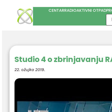
Skoči
CENTAR
RADIOAKTIVNI OTPAD
PR
do
Pre
sadržaja
Studio 4 o zbrinjavanju 
22. ožujka 2019.