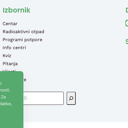
Izbornik
Faceb
Centar
Radioaktivni otpad
Programi potpore
Info centri
Kviz
Pitanja
Vijesti
Publikacije
o
Kontakt
osti.
P
 Za
R
datke,
E
T
R