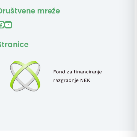
Društvene mreže
ook
YouTube
Stranice
Fond za financiranje
razgradnje NEK