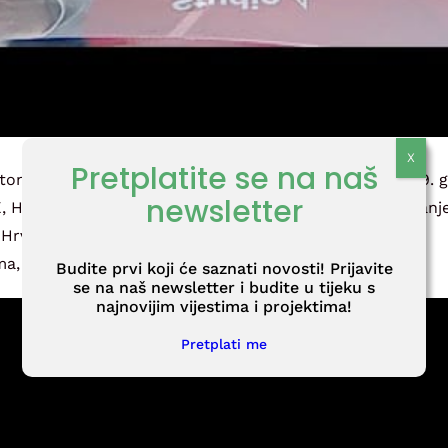
Pretplatite se na naš
tome programu Hrvatske radiotelevizije 18. ožujka 2019. g
newsletter
, Hrvoje Prpić. Teme o kojima se razgovaralo su rješavanje
 Hrvatskoj, kako otpada iz Nuklearne elektrane, tako i
ma, sigurnosnim aspektima i troškovima zbrinjavanja.
Budite prvi koji će saznati novosti! Prijavite
se na naš newsletter i budite u tijeku s
najnovijim vijestima i projektima!
Pretplati me