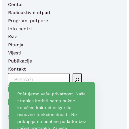
Centar
Radioaktivni otpad
Programi potpore
Info centri
Kviz
Pitanja
Vijesti
Publikacije
Kontakt
P
R
Društvene mreže
E
Poštujemo vašu privatnost. Naša
T
Facebook
YouTube
stranica koristi samo nužne
R
kolačiće kako bi osigurala
A
osnovne funkcionalnosti. Ne
Stranice
G
prikupljamo osobne podatke bez
A
vašeg pristanka. Za više