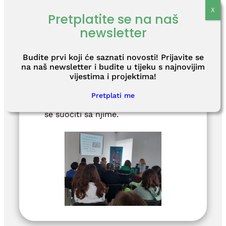
uzrokuju našem tijelu.
Pretplatite se na naš
newsletter
Predavanje je dio suradnje Fonda i
Zavoda za javno zdravstvo
Budite prvi koji će saznati novosti! Prijavite se
Sisačko-moslavačke županije kako
na naš newsletter i budite u tijeku s najnovijim
bi se lokalnom stanovništvu
vijestima i projektima!
skrenula pozornost na jedan od
Pretplati me
velikih problema današnjice i kako
se suočiti sa njime.