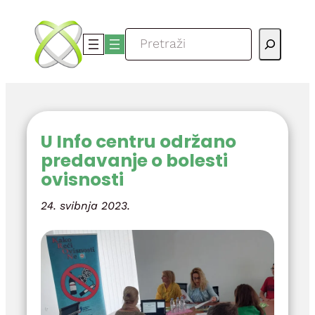
Skoči
do
Pretraga
sadržaja
U Info centru održano
predavanje o bolesti
ovisnosti
24. svibnja 2023.