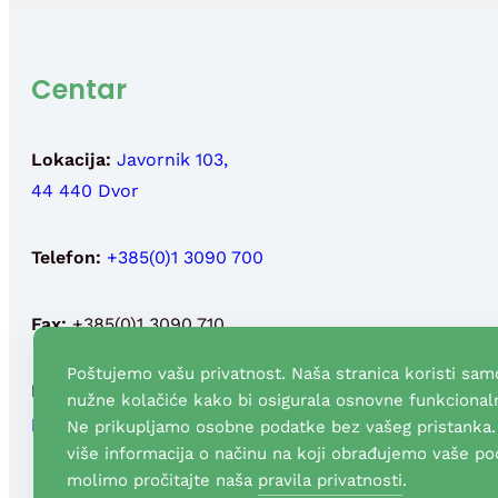
Centar
Lokacija:
Javornik 103,
44 440 Dvor
Telefon:
+385(0)1 3090 700
Fax:
+385(0)1 3090 710
Poštujemo vašu privatnost. Naša stranica koristi sam
Email:
info@fond-nek.hr
,
nužne kolačiće kako bi osigurala osnovne funkcionaln
press@fond-nek.hr
Ne prikupljamo osobne podatke bez vašeg pristanka.
više informacija o načinu na koji obrađujemo vaše po
molimo pročitajte naša
pravila privatnosti
.