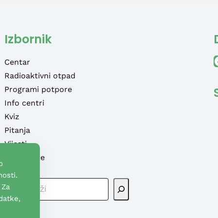
Izbornik
Faceb
Centar
Radioaktivni otpad
Programi potpore
Info centri
Kviz
Pitanja
Vijesti
Publikacije
o
Kontakt
osti.
P
 Za
R
datke,
E