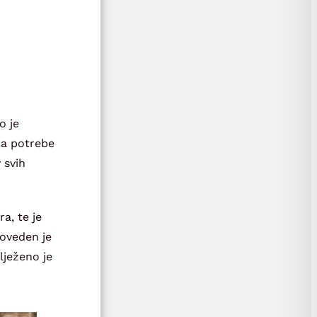
o je
Za potrebe
 svih
a, te je
oveden je
lježeno je