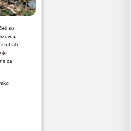
čeli su
kezovca.
Rezultati
nje
bne za
rsko