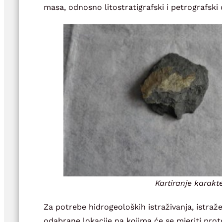
masa, odnosno litostratigrafski i petrografski 
Kartiranje karakt
Za potrebe hidrogeoloških istraživanja, istraže
odabrane lokacije na kojima će se mjeriti pro