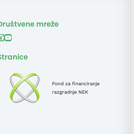
Društvene mreže
ook
YouTube
Stranice
Fond za financiranje
razgradnje NEK