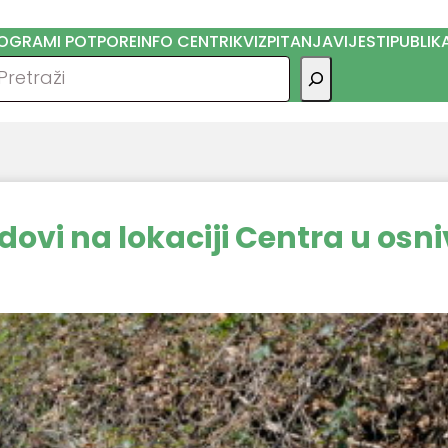
OGRAMI POTPORE
INFO CENTRI
KVIZ
PITANJA
VIJESTI
PUBLIK
traga
adovi na lokaciji Centra u osn