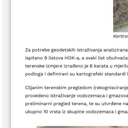
Kartir
Za potrebe geodetskih istraživanja analiziran
ispitano 9 listova HOK-a, a svaki list obuhva
terenske izmjere izrađeno je 6 karata u mjerilu
podloga i definirani su kartografski standardi k
Ciljanim terenskim pregledom (rekognisciranje
provedeno istraživanje vodozemaca i gmazova,
preliminarni pregled terena, te su utvrđene naj
ukupno 10 vrsta iz skupine vodozemaca i gmazo