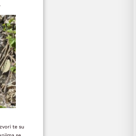
.
zvori te su
kojima se