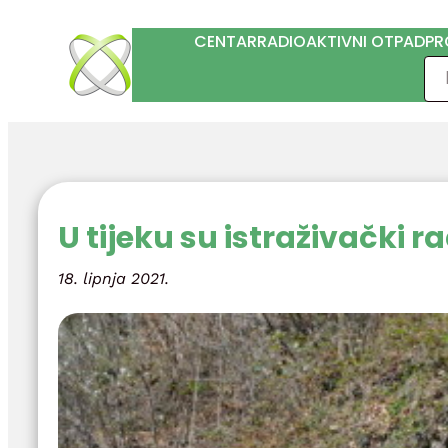
Skoči
CENTAR
RADIOAKTIVNI OTPAD
PR
do
Pre
sadržaja
U tijeku su istraživački r
18. lipnja 2021.