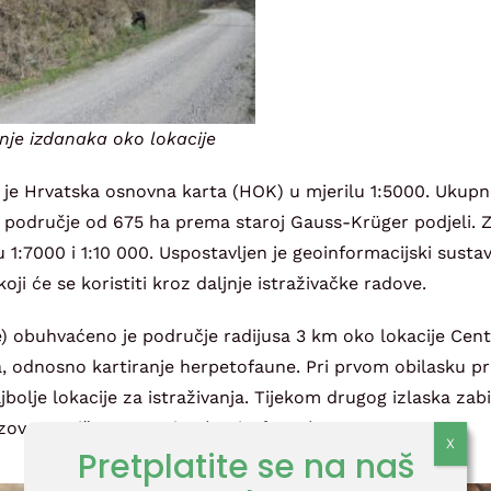
anje izdanaka oko lokacije
a je Hrvatska osnovna karta (HOK) u mjerilu 1:5000. Ukupn
ća područje od 675 ha prema staroj Gauss-Krüger podjeli. 
 1:7000 i 1:10 000. Uspostavljen je geoinformacijski sustav
oji će se koristiti kroz daljnje istraživačke radove.
) obuhvaćeno je područje radijusa 3 km oko lokacije Centr
 odnosno kartiranje herpetofaune. Pri prvom obilasku pr
bolje lokacije za istraživanja. Tijekom drugog izlaska zabi
va, te više vrsta ptica (ornitofauna).
Pretplatite se na naš