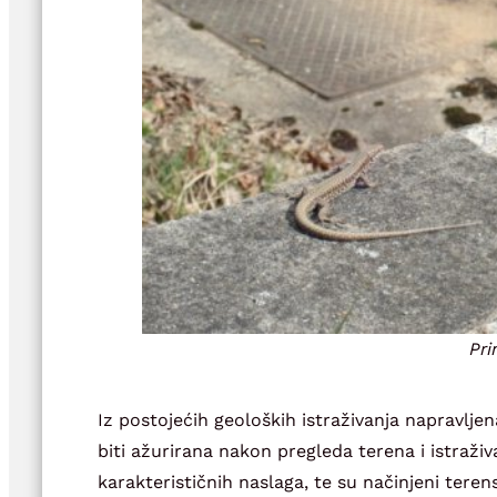
Pri
Iz postojećih geoloških istraživanja napravlje
biti ažurirana nakon pregleda terena i istraži
karakterističnih naslaga, te su načinjeni terens