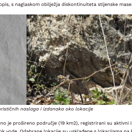
opis, s naglaskom obilježja diskontinuiteta stijenske mase
erističnih naslaga i izdanaka oko lokacije
no je prošireno područje (19 km2), registrirani su aktivni i
tok vode. Odabrane lokacije su usklađene s lokacijama na 