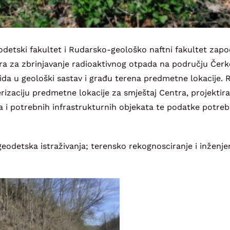
odetski fakultet i Rudarsko-geološko naftni fakultet zapo
tra za zbrinjavanje radioaktivnog otpada na području Čer
vida u geološki sastav i građu terena predmetne lokacije. 
rizaciju predmetne lokacije za smještaj Centra, projektira
a i potrebnih infrastrukturnih objekata te podatke potre
 geodetska istraživanja; terensko rekognosciranje i inženje