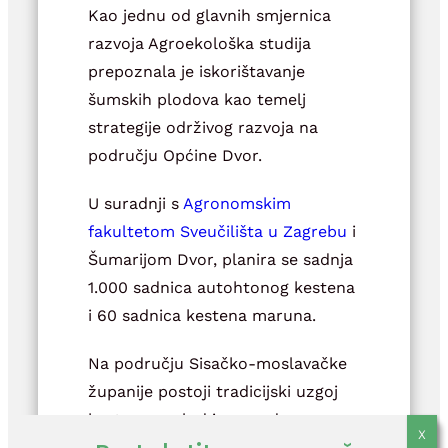
Kao jednu od glavnih smjernica
razvoja Agroekološka studija
prepoznala je iskorištavanje
šumskih plodova kao temelj
strategije održivog razvoja na
području Općine Dvor.
U suradnji s
Agronomskim
fakultetom Sveučilišta u Zagrebu
i
Šumarijom Dvor, planira se sadnja
1.000 sadnica autohtonog kestena
i 60 sadnica kestena maruna.
Na području Sisačko-moslavačke
županije postoji tradicijski uzgoj
kestena, a plod je pogodan za
iskorištavanje kao sirovina za