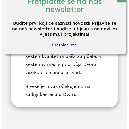
Pretplatite se na naš
newsletter
prehrambenu i konditorsku
industriju, prerađivačku industriju i
Budite prvi koji će saznati novosti! Prijavite se
stvaranje dodatnih vrijednosti
na naš newsletter i budite u tijeku s najnovijim
(brašno, kesten pire, slastice).
vijestima i projektima!
Posebna dobrobit se očituje u
Pretplati me
pčelarskoj grani, budući da je
kesten kvalitetna paša za pčele, a
kestenov med s područja Dvora
visoko cijenjeni proizvod.
S veseljem vas očekujemo na
sadnji kestena u Dvoru!