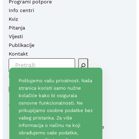
Programi potpore
Info centri
Kviz
Pitanja
Vijesti
Publikacije
Kontakt
P
R
Društvene mreže
E
Poštujemo vašu privatnost. Naša
T
Facebook
YouTube
stranica koristi samo nužne
R
kolačiće kako bi osigurala
A
osnovne funkcionalnosti. Ne
Stranice
G
prikupljamo osobne podatke bez
A
vašeg pristanka. Za više
informacija o načinu na koji
Fond za financiranje
obrađujemo vaše podatke,
razgradnje NEK