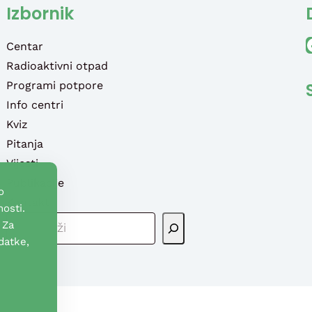
Izbornik
Faceb
Centar
Radioaktivni otpad
Programi potpore
Info centri
Kviz
Pitanja
Vijesti
Publikacije
o
Kontakt
osti.
P
 Za
R
datke,
E
T
R
A