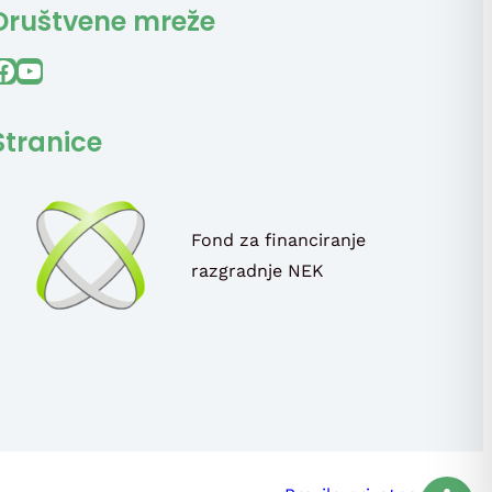
Društvene mreže
ook
YouTube
Stranice
Fond za financiranje
razgradnje NEK