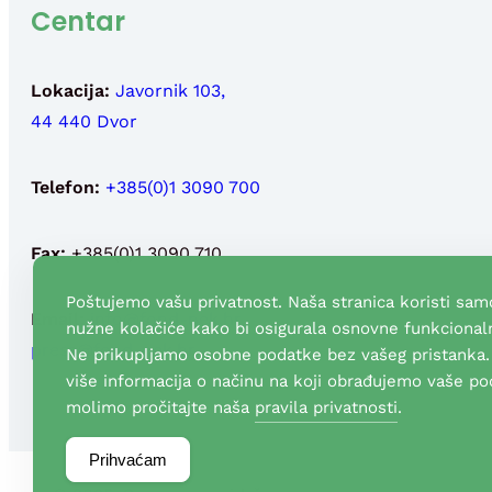
Centar
Lokacija:
Javornik 103,
44 440 Dvor
Telefon:
+385(0)1 3090 700
Fax:
+385(0)1 3090 710
Poštujemo vašu privatnost. Naša stranica koristi sam
Email:
info@fond-nek.hr
,
nužne kolačiće kako bi osigurala osnovne funkcionaln
press@fond-nek.hr
Ne prikupljamo osobne podatke bez vašeg pristanka.
više informacija o načinu na koji obrađujemo vaše po
molimo pročitajte naša
pravila privatnosti
.
Prihvaćam