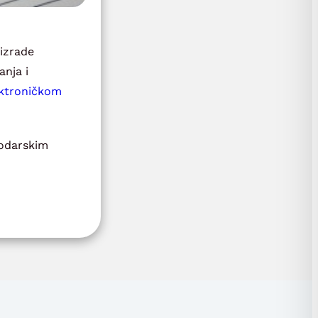
izrade
anja i
ektroničkom
podarskim