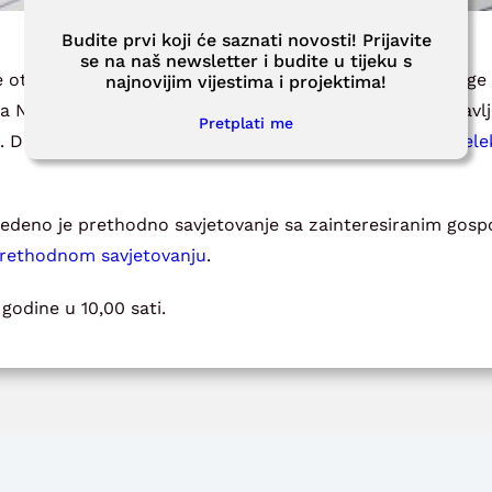
Budite prvi koji će saznati novosti! Prijavite
se na naš newsletter i budite u tijeku s
e otvoreni postupak javne nabave za javnu nabavu Usluge 
najnovijim vijestima i projektima!
šta NSRAO u Centru za zbrinjavanje RAO te usluga postavlj
Pretplati me
 Dokumentacija o nabavi i troškovnik objavljeni su na
el
edeno je prethodno savjetovanje sa zainteresiranim gos
prethodnom savjetovanju
.
 godine u 10,00 sati.