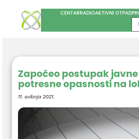
Skoči
CENTAR
RADIOAKTIVNI OTPAD
PR
do
Pre
sadržaja
Započeo postupak javne 
potresne opasnosti na lo
11. svibnja 2021.