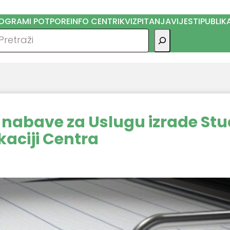
OGRAMI POTPORE
INFO CENTRI
KVIZ
PITANJA
VIJESTI
PUBLIK
traga
nabave za Uslugu izrade Stu
kaciji Centra