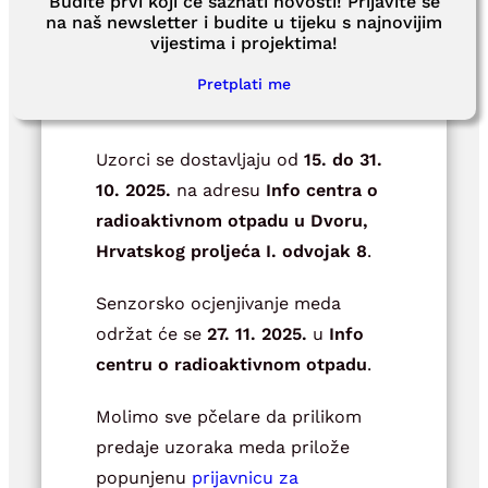
Budite prvi koji će saznati novosti! Prijavite se
fakulteta Sveučilišta u Zagrebu
–
na naš newsletter i budite u tijeku s najnovijim
vijestima i projektima!
prof. dr. sc. Dragan Bubalo, izv.
prof. dr. sc. Lidija Svečnjak i doc.
Pretplati me
dr. sc. Saša Prđun.
Uzorci se dostavljaju od
15. do 31.
10. 2025.
na adresu
Info centra o
radioaktivnom otpadu u Dvoru,
Hrvatskog proljeća I. odvojak 8
.
Senzorsko ocjenjivanje meda
održat će se
27. 11. 2025.
u
Info
centru o radioaktivnom otpadu
.
Molimo sve pčelare da prilikom
predaje uzoraka meda prilože
popunjenu
prijavnicu za