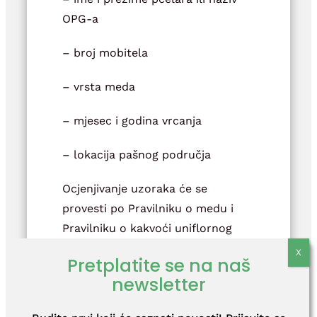
OPG-a
– broj mobitela
– vrsta meda
– mjesec i godina vrcanja
– lokacija pašnog područja
Ocjenjivanje uzoraka će se
provesti po Pravilniku o medu i
Pravilniku o kakvoći uniflornog
meda. Fizikalno-kemijsku i
Pretplatite se na naš
mikroskopsku te organoleptičku
newsletter
analizu uzoraka obavit će
stručnjaci s
Agronomskog